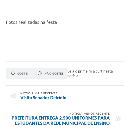
Cadeia Integrada de Valor
Instrumentos de Gestão - SAÚDE
Fotos realizadas na festa
Recursos Liberados
Plano Estratégico
Dados gerais e Obras
Empresa Inidônea
Seja o primeiro a curtir esta
GOSTEI
NÃO GOSTEI
notícia.
LGPD - Governo Digital
licenciamento ambiental
NOTÍCIA MAIS RECENTE
Visita Senador Delcídio
Fale conosco
Perguntas e respostas frequentes
NOTÍCIA MENOS RECENTE
PREFEITURA ENTREGA 2.500 UNIFORMES PARA
ESTUDANTES DA REDE MUNICIPAL DE ENSINO