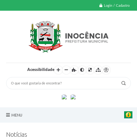
Login / Cadastro
Acessibilidade
MENU
A Nossa Cidade
Notícias