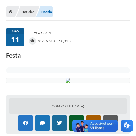
Poder Executivo
Notícias
Notícia
Transparência Pública
Notícias
AGO
11 AGO 2014
11
Legislação
1093 VISUALIZAÇÕES
Diário Oficial
Festa
Renuncia de Receita
Galeria de Fotos
Cartas de Serviços
Divida Ativa
COMPARTILHAR
Programa de Estágio
PROCON
Plano de Capacitação