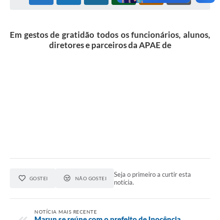
Cadeia Integrada de Valor
Em gestos de gratidão todos os funcionários, alunos,
Instrumentos de Gestão - SAÚDE
diretores e parceiros da APAE de
Recursos Liberados
Plano Estratégico
Dados gerais e Obras
Empresa Inidônea
LGPD - Governo Digital
licenciamento ambiental
Fale conosco
Seja o primeiro a curtir esta
GOSTEI
NÃO GOSTEI
notícia.
Perguntas e respostas frequentes
NOTÍCIA MAIS RECENTE
Marun se reúne com o prefeito de Inocência,