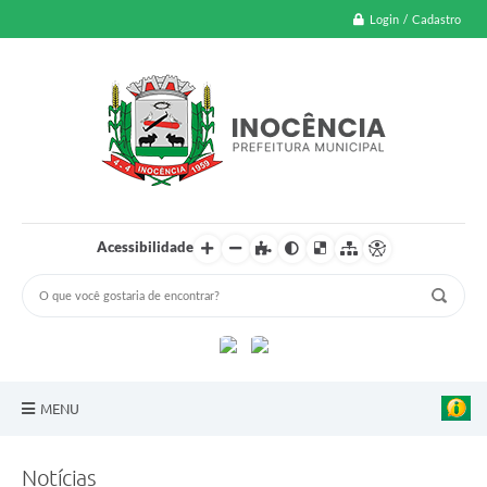
Login / Cadastro
Acessibilidade
MENU
A Nossa Cidade
Notícias