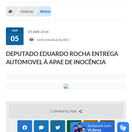
Poder Executivo
Notícias
Notícia
Transparência Pública
Notícias
ABR
05 ABR 2014
05
Legislação
1204 VISUALIZAÇÕES
Diário Oficial
DEPUTADO EDUARDO ROCHA ENTREGA
AUTOMOVEL À APAE DE INOCÊNCIA
Renuncia de Receita
Galeria de Fotos
Cartas de Serviços
Divida Ativa
Programa de Estágio
COMPARTILHAR
PROCON
Plano de Capacitação