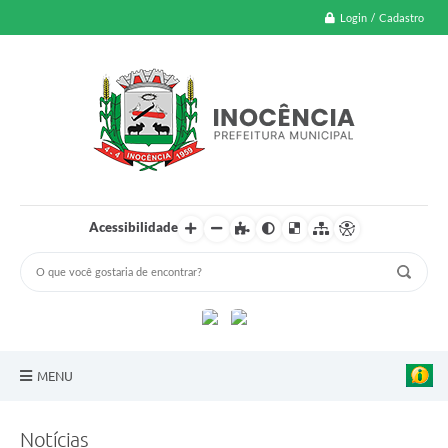
Login / Cadastro
Acessibilidade
MENU
A Nossa Cidade
Notícias