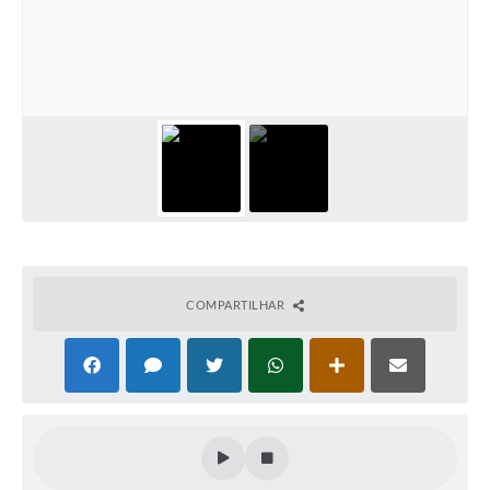
Cadeia Integrada de Valor
Instrumentos de Gestão - SAÚDE
Recursos Liberados
Plano Estratégico
Dados gerais e Obras
Empresa Inidônea
LGPD - Governo Digital
COMPARTILHAR
licenciamento ambiental
Fale conosco
Perguntas e respostas frequentes