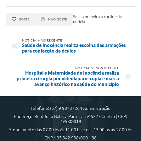
Seja o primeiro a curtir esta
GOSTEI
NÃO GOSTEI
notícia.
NOTÍCIA MAIS RECENTE
Saúde de Inocência realiza escolha das armações
para confecção de óculos
NOTÍCIA MENOS RECENTE
Hospital e Maternidade de Inocência realiza
primeira cirurgia por videolaparoscopia e marca
avanço histórico na saúde do município
Telefone: (67) 9 98737264 Administração
Endereço: Rua: João Batista Parreira, nº 522 - Centro | CEP:
79580-019
Atendimento das 07:00 hs às 11:00 hs e das 13:00 hs às 17:00 hs
CNPJ: 03.342.938/0001-88