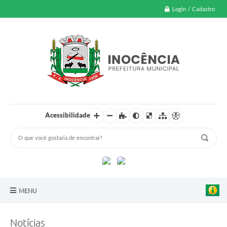
Login / Cadastro
Acessibilidade
MENU
A Nossa Cidade
Notícias