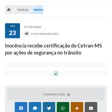
Poder Executivo
Notícias
Notícia
Transparência Pública
Notícias
JUN
23 JUN 2026
23
Legislação
1530 VISUALIZAÇÕES
Diário Oficial
Inocência recebe certificação do Cetran-MS
por ações de segurança no trânsito
Renuncia de Receita
Galeria de Fotos
Cartas de Serviços
Divida Ativa
Programa de Estágio
COMPARTILHAR
PROCON
Plano de Capacitação