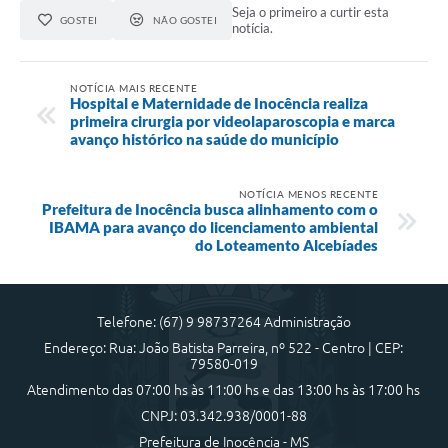
Seja o primeiro a curtir esta
GOSTEI
NÃO GOSTEI
notícia.
NOTÍCIA MAIS RECENTE
Hospital e Maternidade de Inocência realiza
primeira cirurgia por videolaparoscopia e marca
avanço histórico na saúde do município
NOTÍCIA MENOS RECENTE
Prefeitura de Inocência busca alinhamento com o
IBAMA para avanço do licenciamento ambiental
do Loteamento Alcebíades
Telefone: (67) 9 98737264 Administração
Endereço: Rua: João Batista Parreira, nº 522 - Centro | CEP:
79580-019
Atendimento das 07:00 hs às 11:00 hs e das 13:00 hs às 17:00 hs
CNPJ: 03.342.938/0001-88
Prefeitura de Inocência - MS