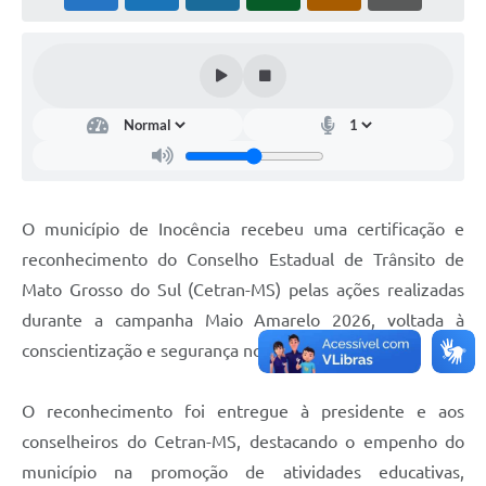
Cadeia Integrada de Valor
Instrumentos de Gestão - SAÚDE
Recursos Liberados
Plano Estratégico
Dados gerais e Obras
O município de Inocência recebeu uma certificação e
Empresa Inidônea
reconhecimento do Conselho Estadual de Trânsito de
Mato Grosso do Sul (Cetran-MS) pelas ações realizadas
LGPD - Governo Digital
durante a campanha Maio Amarelo 2026, voltada à
licenciamento ambiental
conscientização e segurança no trânsito.
Fale conosco
O reconhecimento foi entregue à presidente e aos
Perguntas e respostas frequentes
conselheiros do Cetran-MS, destacando o empenho do
município na promoção de atividades educativas,