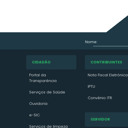
Nome:
CIDADÃO
CONTRIBUINTES
Portal da
Nota Fiscal Eletrônica
Transparência
IPTU
Serviços de Saúde
Convênio ITR
Ouvidoria
VTN 2026
e-SIC
SERVIDOR
VTN 2025
Serviços de limpeza