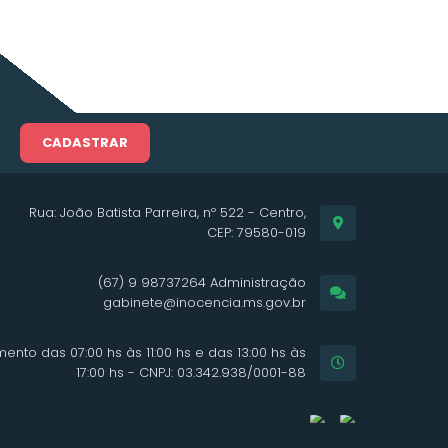
CADASTRAR
Rua: João Batista Parreira, nº 522 - Centro,
CEP: 79580-019
(67) 9 98737264 Administração
gabinete@inocencia.ms.gov.br
ento das 07:00 hs às 11:00 hs e das 13:00 hs às
17:00 hs - CNPJ: 03.342.938/0001-88