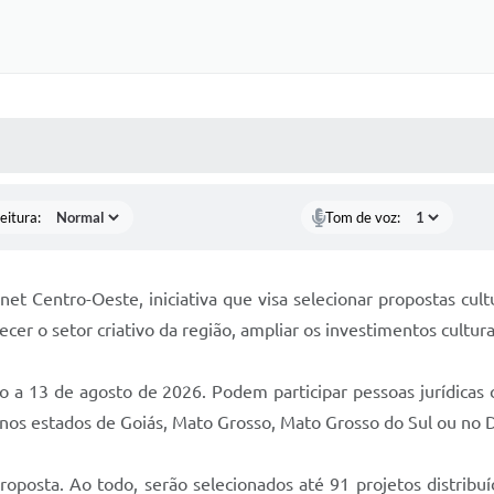
 MÍDIAS
RECEBA NOTÍCIAS
eitura:
Tom de voz:
et Centro-Oeste, iniciativa que visa selecionar propostas cul
er o setor criativo da região, ampliar os investimentos culturais
ho a 13 de agosto de 2026. Podem participar pessoas jurídicas
os estados de Goiás, Mato Grosso, Mato Grosso do Sul ou no Di
posta. Ao todo, serão selecionados até 91 projetos distribuí