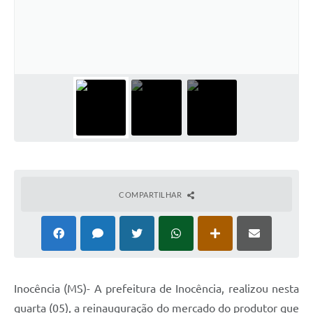
Cadeia Integrada de Valor
Instrumentos de Gestão - SAÚDE
Recursos Liberados
Plano Estratégico
Dados gerais e Obras
Empresa Inidônea
LGPD - Governo Digital
COMPARTILHAR
licenciamento ambiental
Fale conosco
Perguntas e respostas frequentes
Inocência (MS)- A prefeitura de Inocência, realizou nesta
quarta (05), a reinauguração do mercado do produtor que