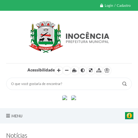
Login / Cadastro
Acessibilidade
MENU
A Nossa Cidade
Notícias