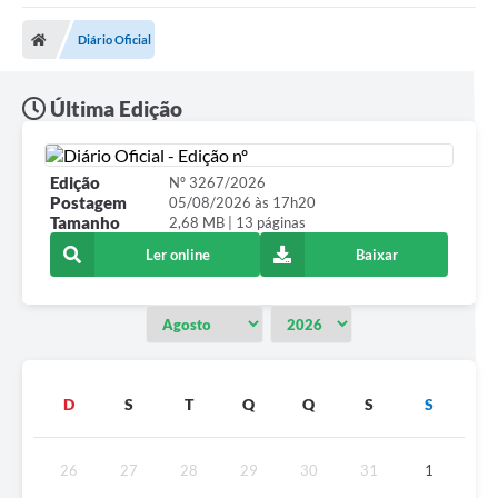
Poder Executivo
Diário Oficial
Transparência Pública
Notícias
Última Edição
Legislação
Edição
Nº 3267/2026
Diário Oficial
Postagem
05/08/2026 às 17h20
Tamanho
2,68 MB | 13 páginas
Renuncia de Receita
Ler online
Baixar
Galeria de Fotos
Cartas de Serviços
Divida Ativa
D
S
T
Q
Q
S
S
Programa de Estágio
PROCON
26
27
28
29
30
31
1
Plano de Capacitação