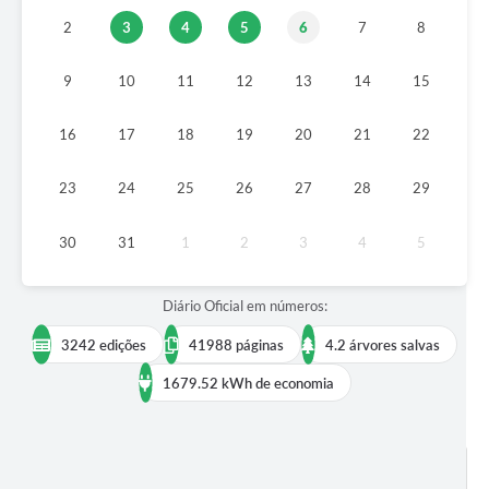
2
3
4
5
6
7
8
Cadeia Integrada de Valor
9
10
11
12
13
14
15
Instrumentos de Gestão - SAÚDE
Recursos Liberados
16
17
18
19
20
21
22
Plano Estratégico
23
24
25
26
27
28
29
Dados gerais e Obras
30
31
1
2
3
4
5
Empresa Inidônea
LGPD - Governo Digital
Diário Oficial em números:
licenciamento ambiental
3242 edições
41988 páginas
4.2 árvores salvas
Fale conosco
1679.52 kWh de economia
Perguntas e respostas frequentes
BUSCAR EDIÇÕES