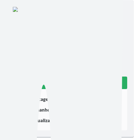
Edição nº 3204/2026
Ler online
Baixar
Postagem:
19/06/2026 às 07h57
Tamanho:
498,41 KB | 5 páginas
Visualizações:
207