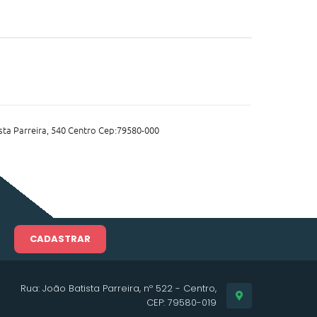
sta Parreira, 540 Centro Cep:79580-000
CADASTRAR
Rua: João Batista Parreira, nº 522 - Centro,
CEP: 79580-019