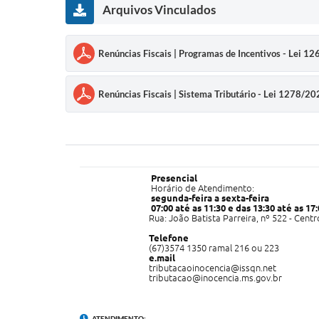
Arquivos Vinculados
Renúncias Fiscais | Programas de Incentivos - Lei 1
Renúncias Fiscais | Sistema Tributário - Lei 1278/2
Presencial
Horário de Atendimento:
segunda-feira a sexta-feira
07:00 até as 11:30 e das 13:30 até as 17
Rua: João Batista Parreira, nº 522 - Cent
Telefone
(67)3574 1350 ramal 216 ou 223
e.mail
tributacaoinocencia@issqn.net
tributacao@inocencia.ms.gov.br
ATENDIMENTO: