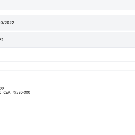
260/2022
022
:00
ro, CEP: 79580-000