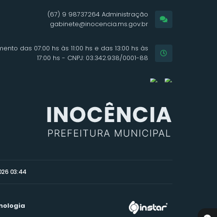
(67) 9 98737264 Administração
gabinete@inocencia.ms.gov.br
ento das 07:00 hs às 11:00 hs e das 13:00 hs às
17:00 hs - CNPJ: 03.342.938/0001-88
026 03:44
nologia