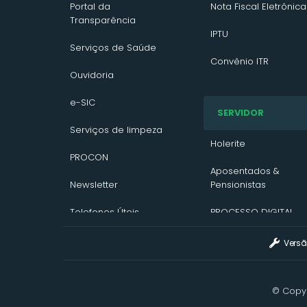
Portal da
Nota Fiscal Eletrônica
Transparência
IPTU
Serviços de Saúde
Convênio ITR
Ouvidoria
VTN 2026
e-SIC
SERVIDOR
VTN 2025
Serviços de limpeza
VTN 2024
Holerite
PROCON
Contato/Solicitação
Aposentados &
Newsletter
Pensionistas
Telefones Úteis
PROCESSO DIGITAL
Assinatura Digital
Versã
Webmail
© Copyr
Portal de Sistemas