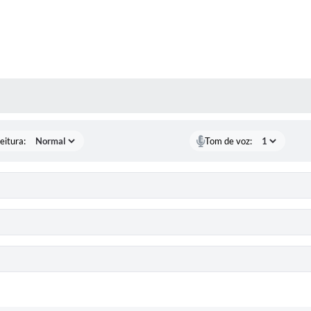
 MÍDIAS
eitura:
Tom de voz: