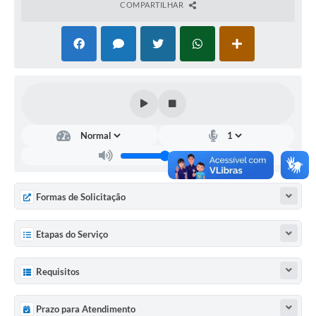
COMPARTILHAR
Cadeia Integrada de Valor
Instrumentos de Gestão - SAÚDE
Recursos Liberados
Plano Estratégico
Dados gerais e Obras
Empresa Inidônea
LGPD - Governo Digital
Formas de Solicitação
licenciamento ambiental
Etapas do Serviço
Fale conosco
Requisitos
Perguntas e respostas frequentes
Prazo para Atendimento