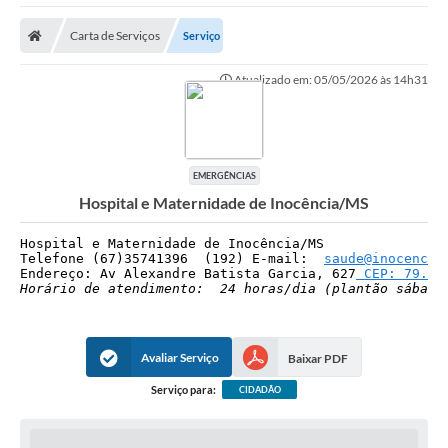
Poder Executivo
Carta de Serviços
Serviço
Transparência Pública
Atualizado em: 05/05/2026 às 14h31
Notícias
Legislação
Diário Oficial
EMERGÊNCIAS
Hospital e Maternidade de Inocência/MS
Renuncia de Receita
Hospital e Maternidade de Inocência/MS

Galeria de Fotos
Telefone (67)35741396  (192) E-mail:  
saude@inocencia
Endereço: Av Alexandre Batista Garcia, 627
 CEP: 79.58
Cartas de Serviços
Horário de atendimento:  24 horas/dia (plantão sábado
Divida Ativa
Avaliar Serviço
Baixar PDF
Programa de Estágio
Serviço para:
CIDADÃO
PROCON
Plano de Capacitação