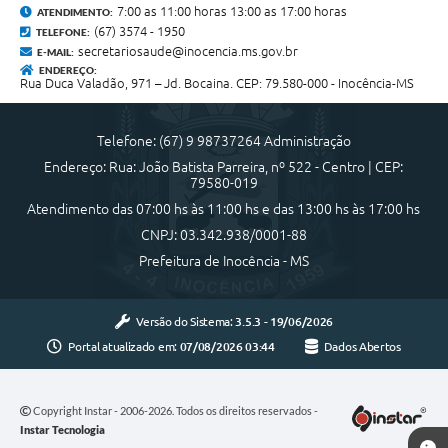
7:00 as 11:00 horas 13:00 as 17:00 horas
ATENDIMENTO:
(67) 3574 - 1950
TELEFONE:
secretariosaude@inocencia.ms.gov.br
E-MAIL:
ENDEREÇO:
Rua Duca Valadão, 971 – Jd. Bocaina. CEP: 79.580-000 - Inocência-MS
Telefone: (67) 9 98737264 Administração
Endereço: Rua: João Batista Parreira, nº 522 - Centro | CEP:
79580-019
Atendimento das 07:00 hs às 11:00 hs e das 13:00 hs às 17:00 hs
CNPJ: 03.342.938/0001-88
Prefeitura de Inocência - MS
Versão do Sistema:
3.5.3 - 19/06/2026
Portal atualizado em:
07/08/2026 03:44
Dados Abertos
Copyright Instar - 2006-2026. Todos os direitos reservados -
Instar Tecnologia