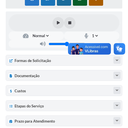
Cadeia Integrada de Valor
Instrumentos de Gestão - SAÚDE
Recursos Liberados
Plano Estratégico
Dados gerais e Obras
Formas de Solicitação
Empresa Inidônea
Documentação
LGPD - Governo Digital
licenciamento ambiental
Custos
Fale conosco
Etapas do Serviço
Perguntas e respostas frequentes
Prazo para Atendimento