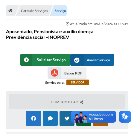
Poder Executivo
Carta de Serviços
Serviço
Transparência Pública
Atualizado em: 05/05/2026 às 11h39
Notícias
Aposentado, Pensionista e auxilio doença
Previdência social –INOPREV
Legislação
Diário Oficial
Solicitar Serviço
Avaliar Serviço
Renuncia de Receita
Baixar PDF
Galeria de Fotos
Serviço para:
SERVIDOR
Cartas de Serviços
Divida Ativa
COMPARTILHAR
Programa de Estágio
PROCON
Plano de Capacitação