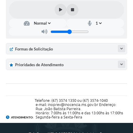
Cadeia Integrada de Valor
Instrumentos de Gestão - SAÚDE
Recursos Liberados
Plano Estratégico
Formas de Solicitação
Dados gerais e Obras
Prioridades de Atendimento
Empresa Inidônea
LGPD - Governo Digital
licenciamento ambiental
Telefone: (67) 3574 1350 ou (67) 3574-1040
Fale conosco
e-mail: inoprev@inocencia.ms.gov.br Endereço:
Rua: João Batista Parreira.
Horário: 7:00hs às 11:00hs e das 13:00hs às 17:00hs
Perguntas e respostas frequentes
Segunda-feira a Sexta-feira
ATENDIMENTO: