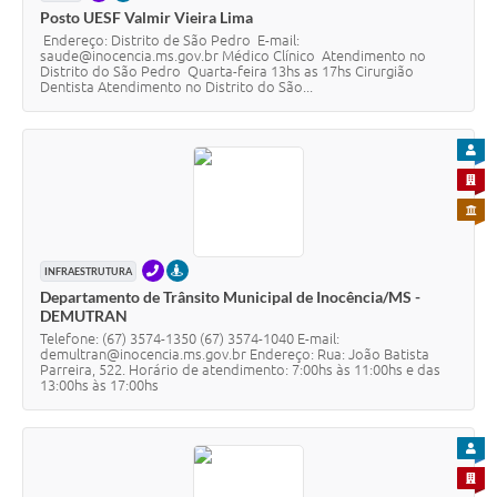
Posto UESF Valmir Vieira Lima
Endereço: Distrito de São Pedro E-mail:
saude@inocencia.ms.gov.br Médico Clínico Atendimento no
Distrito do São Pedro Quarta-feira 13hs as 17hs Cirurgião
Dentista Atendimento no Distrito do São...
PARA
PARA 
PARA 
TELEFONE
PRESENCIAL
INFRAESTRUTURA
Departamento de Trânsito Municipal de Inocência/MS -
DEMUTRAN
Telefone: (67) 3574-1350 (67) 3574-1040 E-mail:
demultran@inocencia.ms.gov.br Endereço: Rua: João Batista
Parreira, 522. Horário de atendimento: 7:00hs às 11:00hs e das
13:00hs às 17:00hs
PARA
PARA 