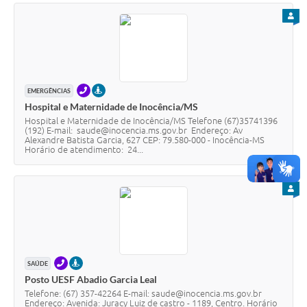
PARA
TELEFONE
PRESENCIAL
EMERGÊNCIAS
Hospital e Maternidade de Inocência/MS
Hospital e Maternidade de Inocência/MS Telefone (67)35741396
(192) E-mail: saude@inocencia.ms.gov.br Endereço: Av
Alexandre Batista Garcia, 627 CEP: 79.580-000 - Inocência-MS
Horário de atendimento: 24...
PARA
TELEFONE
PRESENCIAL
SAÚDE
Posto UESF Abadio Garcia Leal
Telefone: (67) 357-42264 E-mail: saude@inocencia.ms.gov.br
Endereço: Avenida: Juracy Luiz de castro - 1189, Centro. Horário