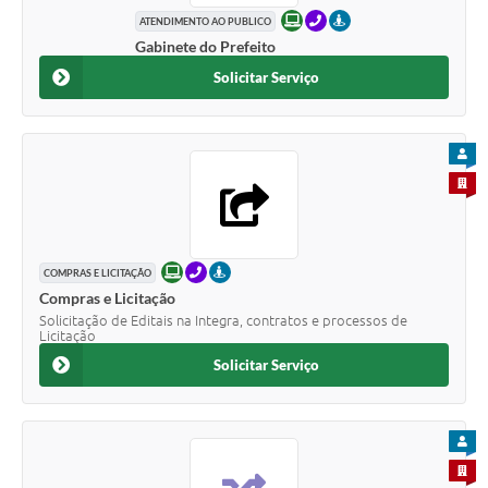
ONLINE
TELEFONE
PRESENCIAL
ATENDIMENTO AO PUBLICO
Gabinete do Prefeito
Solicitar Serviço
PARA
PARA 
ONLINE
TELEFONE
PRESENCIAL
COMPRAS E LICITAÇÃO
Compras e Licitação
Solicitação de Editais na Integra, contratos e processos de
Licitação
Solicitar Serviço
PARA
PARA 