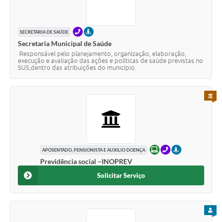
TELEFONE
PRESENCIAL
SECRETARIA DE SAÚDE
Secretaria Municipal de Saúde
Responsável pelo planejamento, organização, elaboração,
execução e avaliação das ações e políticas de saúde previstas no
SUS,dentro das atribuições do município.
PARA 
ONLINE
TELEFONE
PRESENCIAL
APOSENTADO, PENSIONISTA E AUXILIO DOENÇA
Previdência social –INOPREV
Solicitar Serviço
PARA