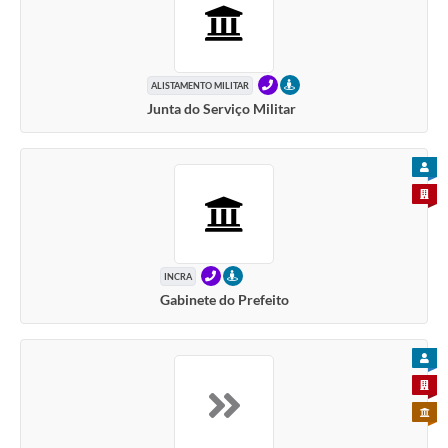
TELEFONE
PRESENCIAL
ALISTAMENTO MILITAR
Junta do Serviço Militar
PARA
PARA 
TELEFONE
PRESENCIAL
INCRA
Gabinete do Prefeito
PARA
PARA 
PARA 