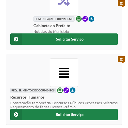
PARA 
ONLINE
TELEFONE
PRESENCIAL
COMUNICAÇÃO E JORNALISMO
Gabinete do Prefeito
Noticias do Município
Solicitar Serviço
PARA 
ONLINE
TELEFONE
PRESENCIAL
REQUERIMENTO DE DOCUMENTOS
Recursos Humanos
Contratação temporária Concursos Públicos Processos Seletivos
Requerimento de ferias Licença-Prêmio
Solicitar Serviço