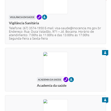
TELEFONE
PRESENCIAL
VIGILÂNCIA EM SAÚDE
Vigilância Sanitária
Telefone: (67) 3574-1950 E-mail: visa-saude@inocencia.ms.gov.br
Endereço: Rua: Duca Valadão, 971 – Jd. Bocaina. Horário de
atendimento: 7:00hs às 11:00hs e das 13:00hs às 17:00hs
Segunda-feira a Sexta-feira
PARA
TELEFONE
PRESENCIAL
ACADEMIA DA SAÚDE
Academia da saúde
PARA