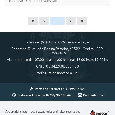
pobreza). Os valores exatos são...
Telefone: (67) 9 98737264 Administração
Endereço: Rua: João Batista Parreira, nº 522 - Centro | CEP:
79580-019
Atendimento das 07:00 hs às 11:00 hs e das 13:00 hs às 17:00 hs
CNPJ: 03.342.938/0001-88
Prefeitura de Inocência - MS
Versão do Sistema:
3.5.3 - 19/06/2026
Portal atualizado em:
07/08/2026 03:44
Dados Abertos
Copyright Instar - 2006-2026. Todos os direitos reservados -