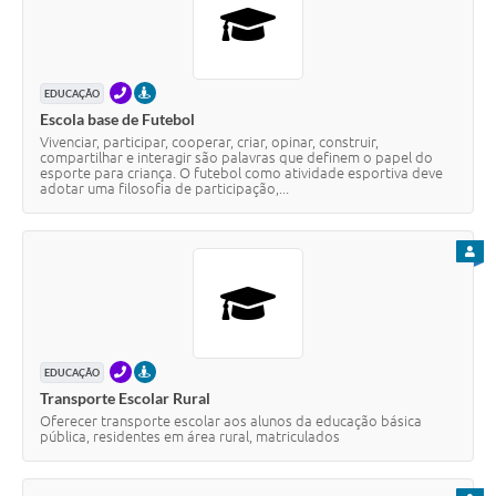
TELEFONE
PRESENCIAL
EDUCAÇÃO
Escola base de Futebol
Vivenciar, participar, cooperar, criar, opinar, construir,
compartilhar e interagir são palavras que definem o papel do
esporte para criança. O futebol como atividade esportiva deve
adotar uma filosofia de participação,...
PARA
TELEFONE
PRESENCIAL
EDUCAÇÃO
Transporte Escolar Rural
Oferecer transporte escolar aos alunos da educação básica
pública, residentes em área rural, matriculados