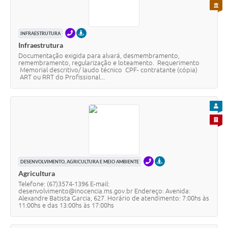
PARA 
TELEFONE
PRESENCIAL
INFRAESTRUTURA
Infraestrutura
Documentação exigida para alvará, desmembramento,
remembramento, regularização e loteamento. Requerimento
Memorial descritivo/ laudo técnico CPF- contratante (cópia)
ART ou RRT do Profissional...
PARA
PARA 
TELEFONE
PRESENCIAL
DESENVOLVIMENTO, AGRICULTURA E MEIO AMBIENTE
Agricultura
Telefone: (67)3574-1396 E-mail:
desenvolvimento@inocencia.ms.gov.br Endereço: Avenida:
Alexandre Batista Garcia, 627. Horário de atendimento: 7:00hs às
11:00hs e das 13:00hs às 17:00hs