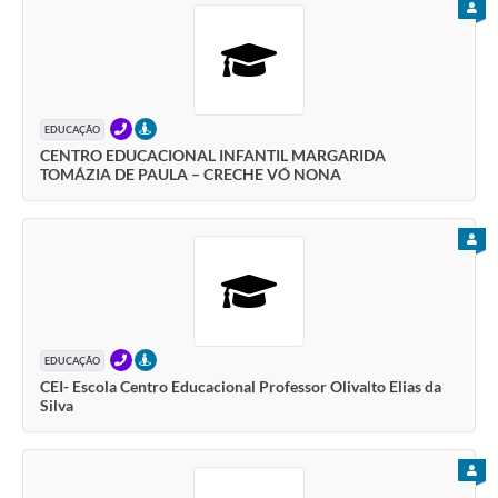
PARA
TELEFONE
PRESENCIAL
EDUCAÇÃO
CENTRO EDUCACIONAL INFANTIL MARGARIDA
TOMÁZIA DE PAULA – CRECHE VÓ NONA
PARA
TELEFONE
PRESENCIAL
EDUCAÇÃO
CEI- Escola Centro Educacional Professor Olivalto Elias da
Silva
PARA