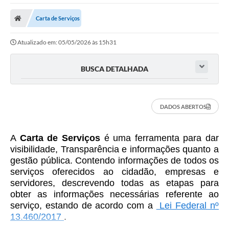
Poder Executivo
Carta de Serviços
Transparência Pública
Atualizado em: 05/05/2026 às 15h31
Notícias
Legislação
BUSCA DETALHADA
Diário Oficial
DADOS ABERTOS
Renuncia de Receita
Galeria de Fotos
A
Carta de Serviços
é uma ferramenta para dar
Cartas de Serviços
visibilidade, Transparência e informações quanto a
gestão pública. Contendo informações de todos os
Divida Ativa
serviços oferecidos ao cidadão, empresas e
servidores, descrevendo todas as etapas para
Programa de Estágio
obter as informações necessárias referente ao
serviço, estando de acordo com a
Lei Federal nº
PROCON
13.460/2017
.
Plano de Capacitação