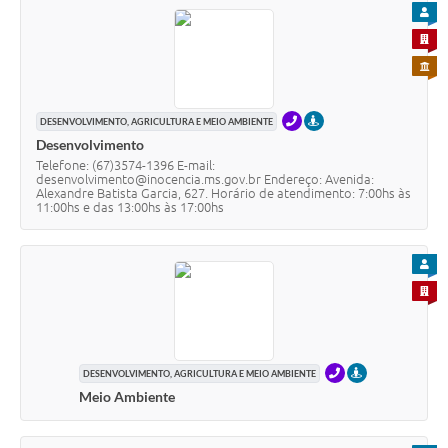
PARA
PARA 
PARA 
TELEFONE
PRESENCIAL
DESENVOLVIMENTO, AGRICULTURA E MEIO AMBIENTE
Desenvolvimento
Telefone: (67)3574-1396 E-mail:
desenvolvimento@inocencia.ms.gov.br Endereço: Avenida:
Alexandre Batista Garcia, 627. Horário de atendimento: 7:00hs às
11:00hs e das 13:00hs às 17:00hs
PARA
PARA 
TELEFONE
PRESENCIAL
DESENVOLVIMENTO, AGRICULTURA E MEIO AMBIENTE
Meio Ambiente