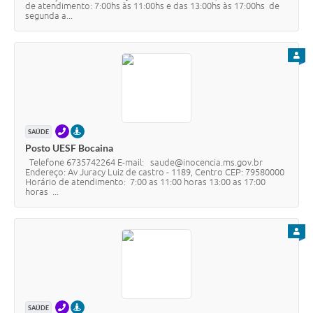
de atendimento: 7:00hs às 11:00hs e das 13:00hs às 17:00hs de
segunda a...
PARA
TELEFONE
PRESENCIAL
SAÚDE
Posto UESF Bocaina
Telefone 6735742264 E-mail: saude@inocencia.ms.gov.br
Endereço: Av Juracy Luiz de castro - 1189, Centro CEP: 79580000
Horário de atendimento: 7:00 as 11:00 horas 13:00 as 17:00
horas ...
PARA
TELEFONE
PRESENCIAL
SAÚDE