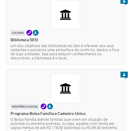
PARA
TELEFONE
PRESENCIAL
CULTURA
Biblioteca SESI
Um dos objetivos das bibliotecas do Sesi é oferecer aos seus
visitantes e parceiros uma atmosfera de conforto, dentro e fora
de suas unidades. Seja para adquirir conhecimento ou
descontrair, a biblioteca é o local...
PARA
TELEFONE
PRESENCIAL
ASSISTÊNCIA SOCIAL
Programa Bolsa Família e Cadastro Unico
O Bolsa Família atende famílias que vivem em situação de
pobreza ou extrema pobreza, ou seja, aquelas com renda per
capita mensal de até R$ 178,00 (pobreza) ou R$ 89,00 (extrema