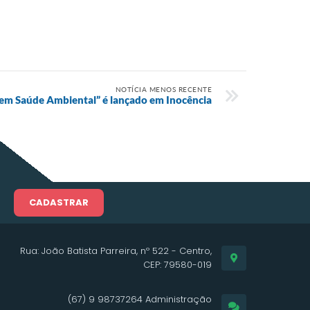
NOTÍCIA MENOS RECENTE
 em Saúde Ambiental” é lançado em Inocência
CADASTRAR
Rua: João Batista Parreira, nº 522 - Centro,
CEP: 79580-019
(67) 9 98737264 Administração