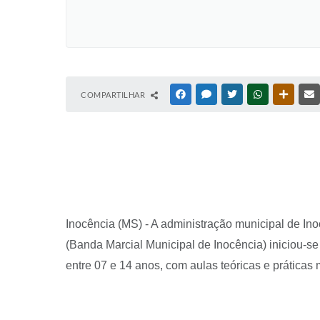
COMPARTILHAR
FACEBOOK
MESSENGER
TWITTER
WHATSAPP
OUTRAS
Inocência (MS) - A administração municipal de In
(Banda Marcial Municipal de Inocência) iniciou-s
entre 07 e 14 anos, com aulas teóricas e prática