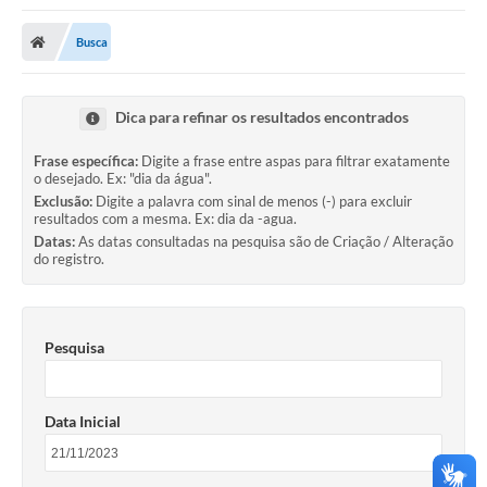
Poder Executivo
Busca
Transparência Pública
Notícias
Dica para refinar os resultados encontrados
Legislação
Frase específica:
Digite a frase entre aspas para filtrar exatamente
o desejado. Ex: "dia da água".
Diário Oficial
Exclusão:
Digite a palavra com sinal de menos (-) para excluir
resultados com a mesma. Ex: dia da -agua.
Renuncia de Receita
Datas:
As datas consultadas na pesquisa são de Criação / Alteração
do registro.
Galeria de Fotos
Cartas de Serviços
Pesquisa
Divida Ativa
Programa de Estágio
Data Inicial
PROCON
Plano de Capacitação