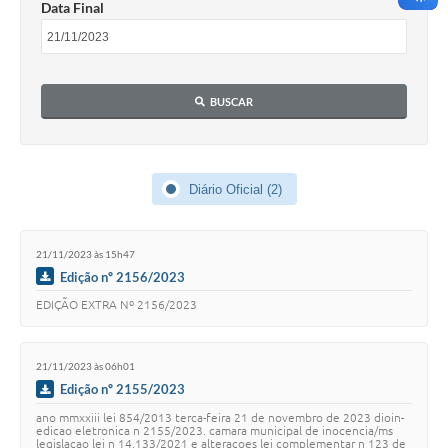
Data Final
Cadeia Integrada de Valor
Instrumentos de Gestão - SAÚDE
BUSCAR
Recursos Liberados
Plano Estratégico
Diário Oficial (2)
Dados gerais e Obras
Empresa Inidônea
21/11/2023 às 15h47
LGPD - Governo Digital
Edição nº 2156/2023
EDIÇÃO EXTRA Nº 2156/2023
licenciamento ambiental
Fale conosco
21/11/2023 às 06h01
Perguntas e respostas frequentes
Edição nº 2155/2023
ano mmxxiii lei 854/2013 terca-feira 21 de novembro de 2023 dioin-
edicao eletronica n 2155/2023. camara municipal de inocencia/ms
legislacao lei n 14.133/2021 e alteracoes lei complementar n 123 de