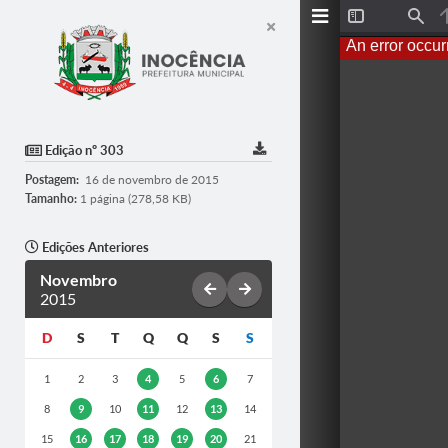
T
F
o
i
An error occur
g
n
g
d
l
e
S
i
d
Edição nº 303
e
b
Postagem:
16 de novembro de 2015
a
r
Tamanho:
1 página (278,58 KB)
Edições Anteriores
Novembro
2015
D
S
T
Q
Q
S
S
1
2
3
4
5
6
7
8
9
10
11
12
13
14
15
16
17
18
19
20
21