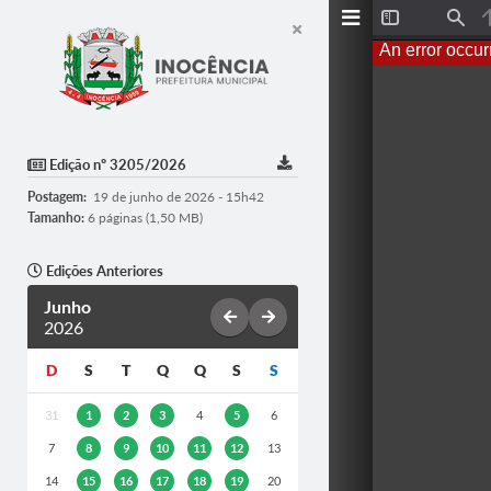
T
F
o
i
An error occur
g
n
g
d
l
e
S
i
d
Edição nº 3205/2026
e
b
Postagem:
19 de junho de 2026 - 15h42
a
r
Tamanho:
6 páginas (1,50 MB)
Edições Anteriores
Junho
2026
D
S
T
Q
Q
S
S
31
1
2
3
4
5
6
7
8
9
10
11
12
13
14
15
16
17
18
19
20