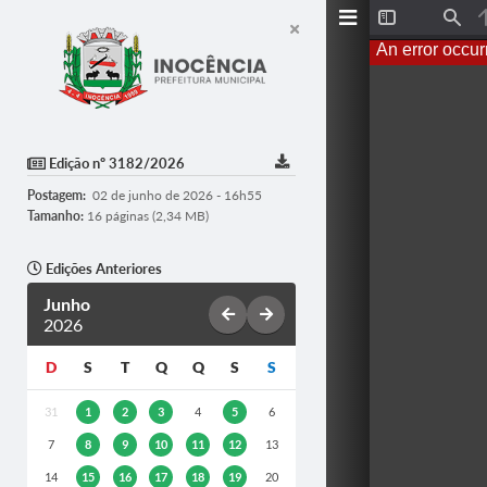
T
F
o
i
An error occur
g
n
g
d
l
e
S
i
d
Edição nº 3182/2026
e
b
Postagem:
02 de junho de 2026 - 16h55
a
r
Tamanho:
16 páginas (2,34 MB)
Edições Anteriores
Junho
2026
D
S
T
Q
Q
S
S
31
1
2
3
4
5
6
7
8
9
10
11
12
13
14
15
16
17
18
19
20