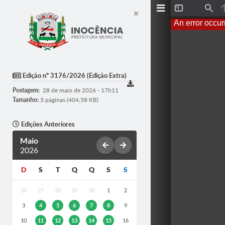
T
F
o
i
An error occur
g
n
g
d
l
e
S
i
d
Edição nº 3176/2026 (Edição Extra)
e
b
Postagem:
28 de maio de 2026 - 17h11
a
r
Tamanho:
3 páginas (404,58 KB)
Edições Anteriores
Maio
2026
D
S
T
Q
Q
S
S
26
27
28
29
30
1
2
3
4
5
6
7
8
9
10
11
12
13
14
15
16