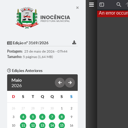
T
F
o
i
An error occur
g
n
g
d
l
e
S
i
d
Edição nº 3169/2026
e
b
Postagem:
25 de maio de 2026 - 07h44
a
r
Tamanho:
5 páginas (1,64 MB)
Edições Anteriores
Maio
2026
D
S
T
Q
Q
S
S
26
27
28
29
30
1
2
3
4
5
6
7
8
9
10
11
12
13
14
15
16