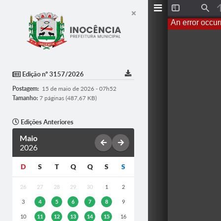
T
F
o
i
An error occur
g
n
g
d
l
e
S
i
d
Edição nº 3157/2026
e
b
Postagem:
15 de maio de 2026 - 07h52
a
r
Tamanho:
7 páginas (487,67 KB)
Edições Anteriores
Maio
2026
D
S
T
Q
Q
S
S
26
27
28
29
30
1
2
3
4
5
6
7
8
9
10
11
12
13
14
15
16