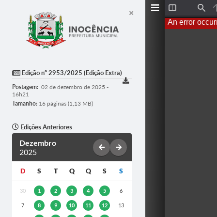
T
F
o
i
An error occur
g
n
g
d
l
e
S
i
d
Edição nº 2953/2025 (Edição Extra)
e
b
Postagem:
02 de dezembro de 2025 -
a
16h21
r
Tamanho:
16 páginas (1,13 MB)
Edições Anteriores
Dezembro
2025
D
S
T
Q
Q
S
S
30
1
2
3
4
5
6
7
8
9
10
11
12
13