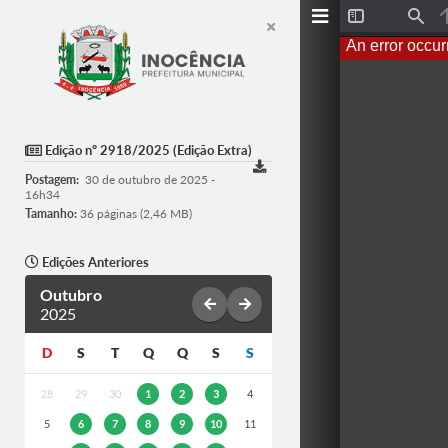
T
F
o
i
An error occur
g
n
g
d
l
e
S
i
d
Edição nº 2918/2025 (Edição Extra)
e
b
Postagem:
30 de outubro de 2025 -
a
16h34
r
Tamanho:
36 páginas (2,46 MB)
Edições Anteriores
Outubro
2025
D
S
T
Q
Q
S
S
28
29
30
1
2
3
4
5
6
7
8
9
10
11