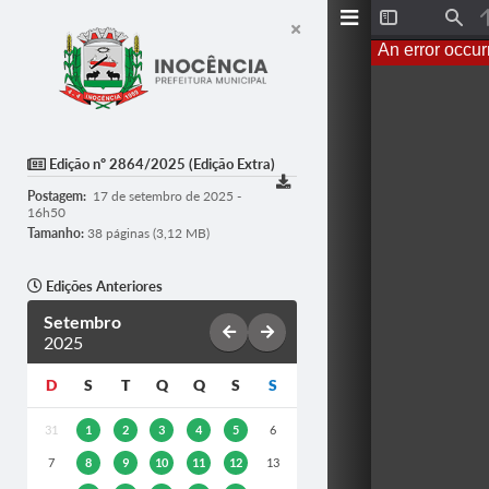
T
F
o
i
An error occur
g
n
g
d
l
e
S
i
d
Edição nº 2864/2025 (Edição Extra)
e
b
Postagem:
17 de setembro de 2025 -
a
16h50
r
Tamanho:
38 páginas (3,12 MB)
Edições Anteriores
Setembro
2025
D
S
T
Q
Q
S
S
31
1
2
3
4
5
6
7
8
9
10
11
12
13