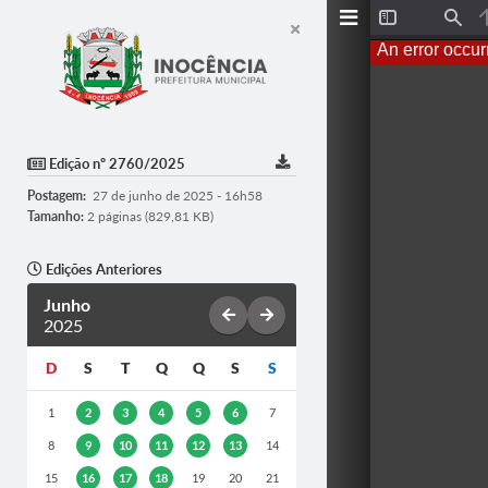
T
F
o
i
An error occur
g
n
g
d
l
e
S
i
d
Edição nº 2760/2025
e
b
Postagem:
27 de junho de 2025 - 16h58
a
r
Tamanho:
2 páginas (829,81 KB)
Edições Anteriores
Junho
2025
D
S
T
Q
Q
S
S
1
2
3
4
5
6
7
8
9
10
11
12
13
14
15
16
17
18
19
20
21