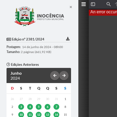
T
F
o
i
An error occur
g
n
g
d
l
e
S
i
d
Edição nº 2381/2024
e
b
Postagem:
14 de junho de 2024 - 08h00
a
r
Tamanho:
2 páginas (661,92 KB)
Edições Anteriores
Junho
2024
D
S
T
Q
Q
S
S
26
27
28
29
30
31
1
2
3
4
5
6
7
8
9
10
11
12
13
14
15