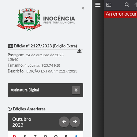
T
F
o
i
An error occur
g
n
g
d
l
e
S
i
d
Edição nº 2127/2023 (Edição Extra)
e
b
Postagem:
24 de outubro de 2023 -
a
15h40
r
Tamanho:
4 páginas (923,74 KB)
Descrição:
EDIÇÃO EXTRA Nº 2127/2023
Assinatura Digital
Edições Anteriores
Outubro
2023
D
S
T
Q
Q
S
S