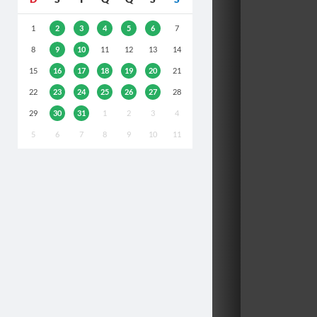
1
2
3
4
5
6
7
8
9
10
11
12
13
14
15
16
17
18
19
20
21
22
23
24
25
26
27
28
29
30
31
1
2
3
4
5
6
7
8
9
10
11