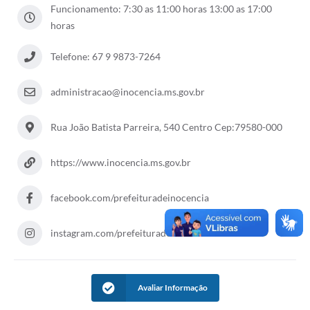
Funcionamento: 7:30 as 11:00 horas 13:00 as 17:00
Cadeia Integrada de Valor
horas
Instrumentos de Gestão - SAÚDE
Telefone: 67 9 9873-7264
Recursos Liberados
administracao@inocencia.ms.gov.br
Plano Estratégico
Rua João Batista Parreira, 540 Centro Cep:79580-000
Dados gerais e Obras
Empresa Inidônea
https://www.inocencia.ms.gov.br
LGPD - Governo Digital
facebook.com/prefeituradeinocencia
licenciamento ambiental
instagram.com/prefeituradeinocencia
Fale conosco
Perguntas e respostas frequentes
Avaliar Informação