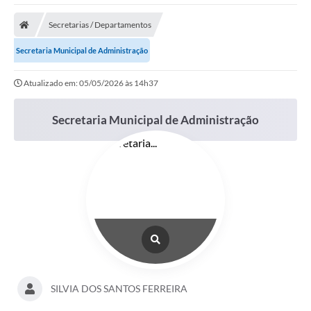
Poder Executivo
Secretarias / Departamentos
Transparência Pública
Secretaria Municipal de Administração
Notícias
Atualizado em: 05/05/2026 às 14h37
Legislação
Secretaria Municipal de Administração
Diário Oficial
Renuncia de Receita
Galeria de Fotos
Cartas de Serviços
Divida Ativa
Programa de Estágio
PROCON
SILVIA DOS SANTOS FERREIRA
Plano de Capacitação