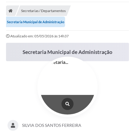
Poder Executivo
Secretarias / Departamentos
Transparência Pública
Secretaria Municipal de Administração
Notícias
Atualizado em: 05/05/2026 às 14h37
Legislação
Secretaria Municipal de Administração
Diário Oficial
Renuncia de Receita
Galeria de Fotos
Cartas de Serviços
Divida Ativa
Programa de Estágio
PROCON
SILVIA DOS SANTOS FERREIRA
Plano de Capacitação