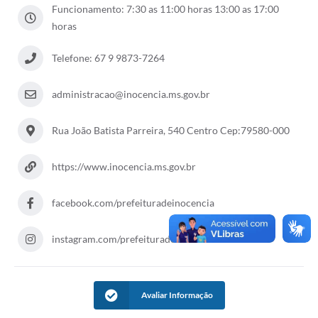
Funcionamento: 7:30 as 11:00 horas 13:00 as 17:00
Cadeia Integrada de Valor
horas
Instrumentos de Gestão - SAÚDE
Telefone: 67 9 9873-7264
Recursos Liberados
administracao@inocencia.ms.gov.br
Plano Estratégico
Rua João Batista Parreira, 540 Centro Cep:79580-000
Dados gerais e Obras
Empresa Inidônea
https://www.inocencia.ms.gov.br
LGPD - Governo Digital
facebook.com/prefeituradeinocencia
licenciamento ambiental
instagram.com/prefeituradeinocencia
Fale conosco
Perguntas e respostas frequentes
Avaliar Informação