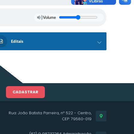
Volume
Editais
CADASTRAR
Rua: João Batista Parreira, nº 522 - Centro,
CEP: 79580-019
(67) 9 98737264 Administração