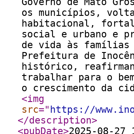
Governo de Mato Gro
os municípios, volt
habitacional, forta
social e urbano e p
de vida às famílias
Prefeitura de Inocê
histórico, reafirma
trabalhar para o be
o crescimento da ci
<img
src
="
https://www.in
</description
>
<pubDate
>
2025-08-27 