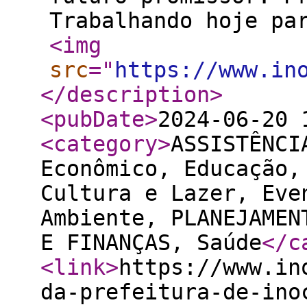
Trabalhando hoje pa
<img
src
="
https://www.in
</description
>
<pubDate
>
2024-06-20 
<category
>
ASSISTÊNCI
Econômico, Educação,
Cultura e Lazer, Eve
Ambiente, PLANEJAMEN
E FINANÇAS, Saúde
</c
<link
>
https://www.in
da-prefeitura-de-ino