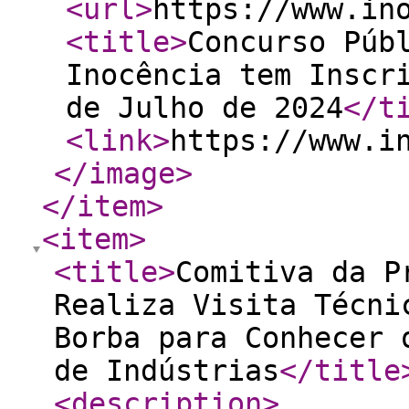
<url
>
https://www.in
<title
>
Concurso Púb
Inocência tem Inscr
de Julho de 2024
</t
<link
>
https://www.i
</image
>
</item
>
<item
>
<title
>
Comitiva da P
Realiza Visita Técni
Borba para Conhecer 
de Indústrias
</title
<description
>