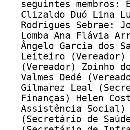
seguintes membros: 
Clizaldo Duó Lina L
Rodrigues Sebrae: J
Lomba Ana Flávia Ar
Ângelo Garcia dos S
Leiteiro (Vereador)
(Vereador) Zoinho d
Valmes Dedé (Veread
Gilmarez Leal (Secr
Finanças) Helen Cos
Assistência Social)
(Secretário de Saúd
(Secretário de Infr