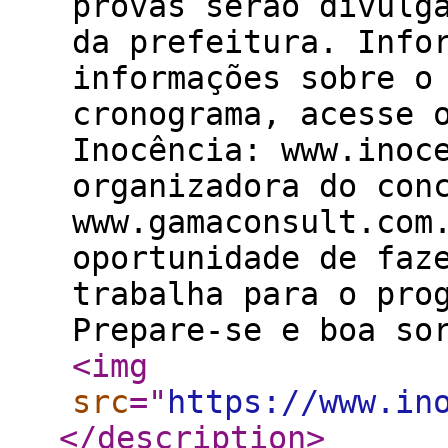
provas serão divulg
da prefeitura. Info
informações sobre o
cronograma, acesse 
Inocência: www.inoc
organizadora do con
www.gamaconsult.com
oportunidade de faz
trabalha para o pro
Prepare-se e boa so
<img
src
="
https://www.in
</description
>