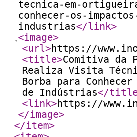
tecnica-em-ortigueir
conhecer-os-impactos
industrias
</link
>
<image
>
<url
>
https://www.in
<title
>
Comitiva da 
Realiza Visita Técn
Borba para Conhecer
de Indústrias
</titl
<link
>
https://www.i
</image
>
</item
>
<item
>