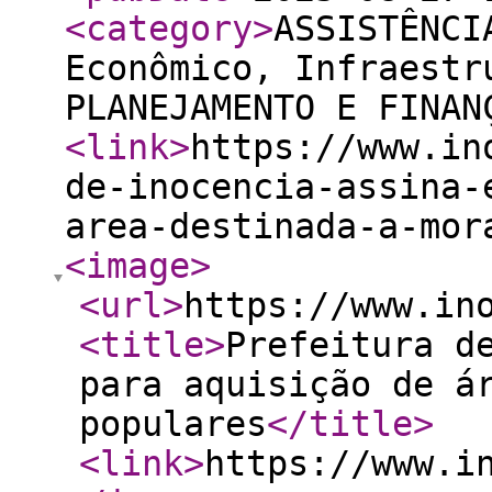
<category
>
ASSISTÊNCI
Econômico, Infraestr
PLANEJAMENTO E FINAN
<link
>
https://www.in
de-inocencia-assina-
area-destinada-a-mor
<image
>
<url
>
https://www.in
<title
>
Prefeitura d
para aquisição de á
populares
</title
>
<link
>
https://www.i