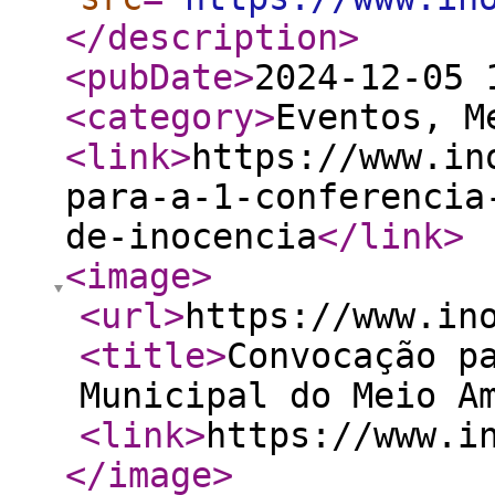
</description
>
<pubDate
>
2024-12-05 
<category
>
Eventos, M
<link
>
https://www.in
para-a-1-conferencia
de-inocencia
</link
>
<image
>
<url
>
https://www.in
<title
>
Convocação p
Municipal do Meio A
<link
>
https://www.i
</image
>