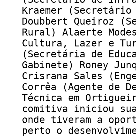
Kraemer (Secretário
Doubbert Queiroz (S
Rural) Alaerte Mode
Cultura, Lazer e Tu
(Secretária de Educ
Gabinete) Roney Jun
Crisrana Sales (Eng
Corrêa (Agente de D
Técnica em Ortiguei
comitiva iniciou su
onde tiveram a opor
perto o desenvolvim