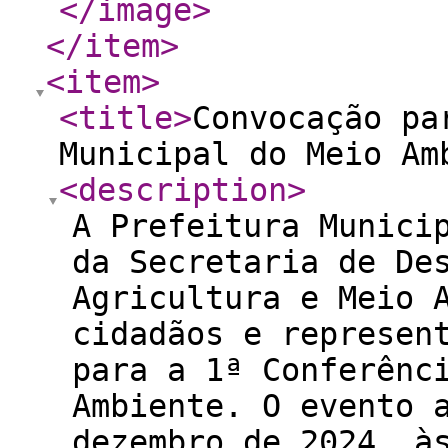
</image
>
</item
>
<item
>
<title
>
Convocação pa
Municipal do Meio Am
<description
>
A Prefeitura Munici
da Secretaria de De
Agricultura e Meio 
cidadãos e represen
para a 1ª Conferênc
Ambiente. O evento 
dezembro de 2024, à