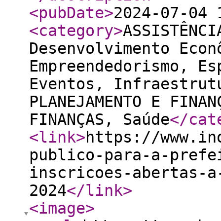
<pubDate
>
2024-07-04 
<category
>
ASSISTÊNCI
Desenvolvimento Econ
Empreendedorismo, Es
Eventos, Infraestrut
PLANEJAMENTO E FINAN
FINANÇAS, Saúde
</cat
<link
>
https://www.in
publico-para-a-prefe
inscricoes-abertas-a
2024
</link
>
<image
>