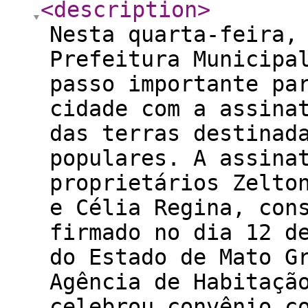
<description
>
Nesta quarta-feira,
Prefeitura Municipa
passo importante pa
cidade com a assina
das terras destinad
populares. A assina
proprietários Zelto
e Célia Regina, con
firmado no dia 12 d
do Estado de Mato G
Agência de Habitaçã
celebrou convênio c