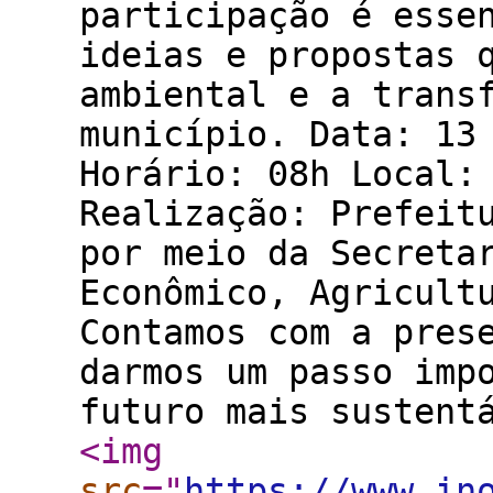
participação é esse
ideias e propostas 
ambiental e a trans
município. Data: 13
Horário: 08h Local:
Realização: Prefeit
por meio da Secreta
Econômico, Agricult
Contamos com a pres
darmos um passo imp
futuro mais sustent
<img
src
="
https://www.in