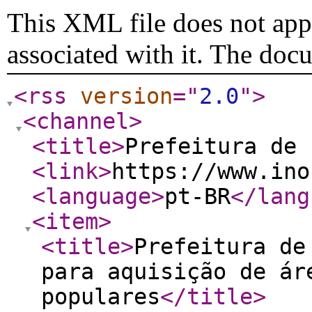
This XML file does not appe
associated with it. The doc
<rss
version
="
2.0
"
>
<channel
>
<title
>
Prefeitura de 
<link
>
https://www.ino
<language
>
pt-BR
</lang
<item
>
<title
>
Prefeitura de
para aquisição de ár
populares
</title
>