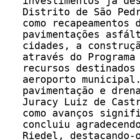
investimentos já de
Distrito de São Ped
como recapeamentos 
pavimentações asfál
cidades, a construç
através do Programa
recursos destinados
aeroporto municipal
pavimentação e dren
Juracy Luiz de Cast
como avanços signif
concluiu agradecend
Riedel, destacando-