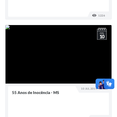
1226
VISUALI
JUL
10
10 JUL 2014 - 16h18
55 Anos de Inocência - MS