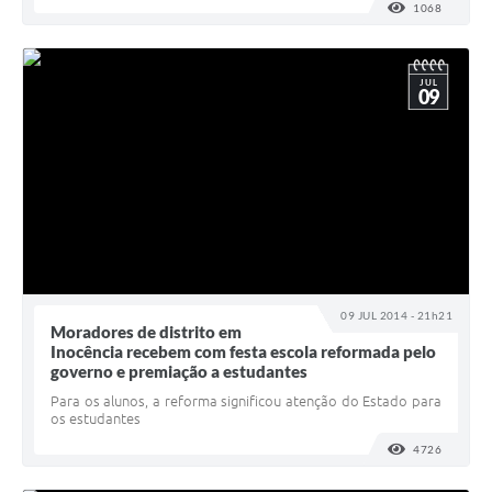
1068
VISUALI
JUL
09
09 JUL 2014 - 21h21
Moradores de distrito em
Inocência recebem com festa escola reformada pelo
governo e premiação a estudantes
Para os alunos, a reforma significou atenção do Estado para
os estudantes
4726
VISUALI