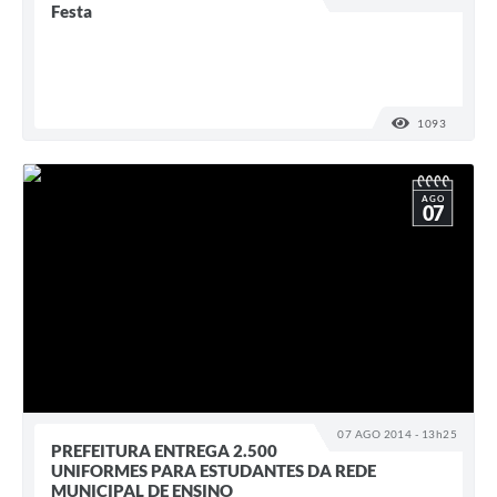
Festa
1093
VISUALI
AGO
07
07 AGO 2014 - 13h25
PREFEITURA ENTREGA 2.500
UNIFORMES PARA ESTUDANTES DA REDE
MUNICIPAL DE ENSINO