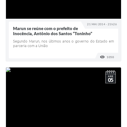
21 MAI 2014 - 21h26
Marun se reúne com o prefeito de
Inocência, Antônio dos Santos “Toninho”
Segundo Marun, nos últimos anos o governo do Estado em
parceria com a União
1050
VISUALI
ABR
05