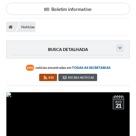
Poder Executivo
Boletim informativo
Transparência Pública
Notícias
Notícias
Legislação
BUSCA DETALHADA
Diário Oficial
Renuncia de Receita
notícias encontradas em
TODAS AS SECRETARIAS
1992
Galeria de Fotos
RSS
RECEBA NOTÍCIAS
Cartas de Serviços
Divida Ativa
AGO
21
Programa de Estágio
PROCON
Plano de Capacitação