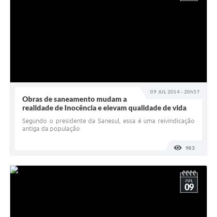
09 JUL 2014 - 20h57
Obras de saneamento mudam a
realidade de Inocência e elevam qualidade de vida
Segundo o presidente da Sanesul, essa é uma reivindicação
antiga da população
983
VISUALI
JUL
09