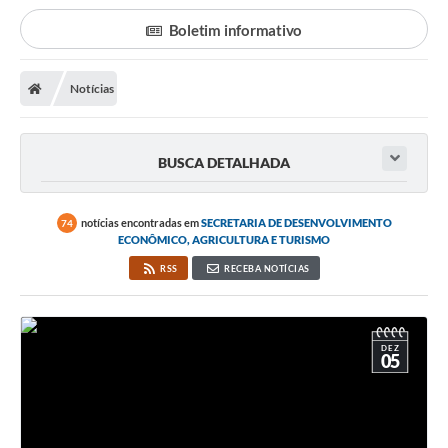
Poder Executivo
Boletim informativo
Transparência Pública
Notícias
Notícias
Legislação
BUSCA DETALHADA
Diário Oficial
Renuncia de Receita
notícias encontradas em
SECRETARIA DE DESENVOLVIMENTO
74
ECONÔMICO, AGRICULTURA E TURISMO
Galeria de Fotos
RSS
RECEBA NOTÍCIAS
Cartas de Serviços
Divida Ativa
DEZ
05
Programa de Estágio
PROCON
Plano de Capacitação