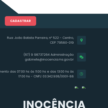
CADASTRAR
Rua: João Batista Parreira, nº 522 - Centro,
CEP: 79580-019
(67) 9 98737264 Administração
gabinete@inocencia.ms.gov.br
ento das 07:00 hs às 11:00 hs e das 13:00 hs às
17:00 hs - CNPJ: 03.342.938/0001-88