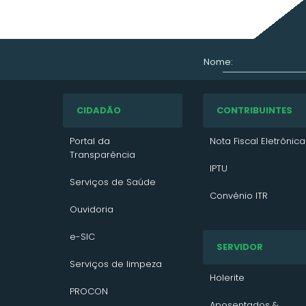
Nome:
CIDADÃO
CONTRIBUINTES
Portal da
Nota Fiscal Eletrônica
Transparência
IPTU
Serviços de Saúde
Convênio ITR
Ouvidoria
VTN 2026
e-SIC
SERVIDOR
VTN 2025
Serviços de limpeza
VTN 2024
Holerite
PROCON
Contato/Solicitação
Aposentados &