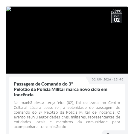
JUN
02
02 JUN 2026 - 15h46
Passagem de Comando do 3º
Pelotão da Polícia Militar marca novo ciclo em
Inocência
Na manhã desta terça-feira (02), foi realizada, no Centro
Cultural Lázara Lessonier, a solenidade de passagem de
comando do 3º Pelotão da Polícia Militar de Inocência. O
evento reuniu autoridades civis, militares, representantes de
entidades locais e membros da comunidade para
acompanhar a transmissão do...