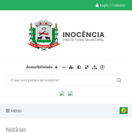
Login / Cadastro
Acessibilidade
MENU
A Nossa Cidade
Notícias