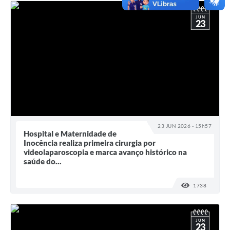
JUN
23
23 JUN 2026 - 15h57
Hospital e Maternidade de
Inocência realiza primeira cirurgia por
videolaparoscopia e marca avanço histórico na
saúde do...
1738
VISUALI
JUN
23