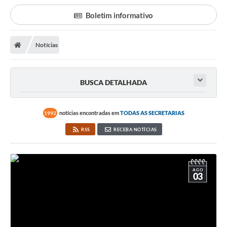
Poder Executivo
Boletim informativo
Transparência Pública
Notícias
Notícias
Legislação
BUSCA DETALHADA
Diário Oficial
Renuncia de Receita
notícias encontradas em
TODAS AS SECRETARIAS
1992
Galeria de Fotos
RSS
RECEBA NOTÍCIAS
Cartas de Serviços
Divida Ativa
AGO
03
Programa de Estágio
PROCON
Plano de Capacitação