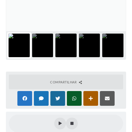
Cadeia Integrada de Valor
Instrumentos de Gestão - SAÚDE
Recursos Liberados
Plano Estratégico
Dados gerais e Obras
Empresa Inidônea
LGPD - Governo Digital
COMPARTILHAR
licenciamento ambiental
Fale conosco
Perguntas e respostas frequentes