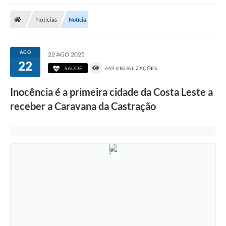
Poder Executivo
Notícias
Notícia
Transparência Pública
Notícias
AGO
22 AGO 2025
22
Legislação
SAÚDE
643 VISUALIZAÇÕES
Diário Oficial
Inocência é a primeira cidade da Costa Leste a
receber a Caravana da Castração
Renuncia de Receita
Galeria de Fotos
Cartas de Serviços
Divida Ativa
Programa de Estágio
PROCON
Plano de Capacitação