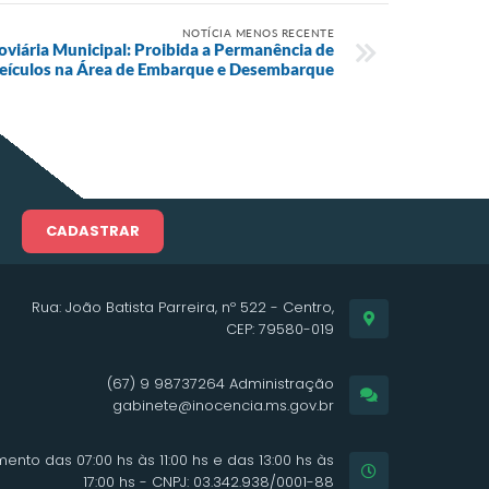
NOTÍCIA MENOS RECENTE
viária Municipal: Proibida a Permanência de
eículos na Área de Embarque e Desembarque
CADASTRAR
Rua: João Batista Parreira, nº 522 - Centro,
CEP: 79580-019
(67) 9 98737264 Administração
gabinete@inocencia.ms.gov.br
ento das 07:00 hs às 11:00 hs e das 13:00 hs às
17:00 hs - CNPJ: 03.342.938/0001-88