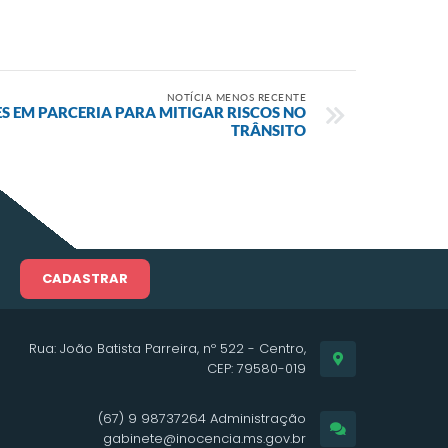
NOTÍCIA MENOS RECENTE
S EM PARCERIA PARA MITIGAR RISCOS NO
TRÂNSITO
CADASTRAR
Rua: João Batista Parreira, nº 522 - Centro,
CEP: 79580-019
(67) 9 98737264 Administração
gabinete@inocencia.ms.gov.br