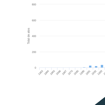
800
600
Total de atos
400
200
0
1967
1992
1966
1991
1965
1990
1964
1985
1
1963
1970
1993