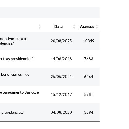
Data
Acessos
Data
Acesso
ncentivos para o
s
20/08/2025
10349
dências.”
outras providências”.
14/06/2018
7683
s beneficiários de
25/05/2021
6464
de Saneamento Básico, e
15/12/2017
5781
 providências.”
04/08/2020
3894