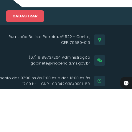
CADASTRAR
Rua: João Batista Parreira, nº 522 - Centro,
CEP: 79580-019
(67) 9 98737264 Administração
gabinete@inocencia.ms.gov.br
ento das 07:00 hs às 11:00 hs e das 13:00 hs às
17:00 hs - CNPJ: 03.342.938/0001-88