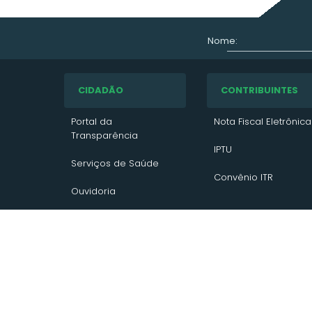
Nome:
CIDADÃO
CONTRIBUINTES
Portal da
Nota Fiscal Eletrônica
Transparência
IPTU
Serviços de Saúde
Convênio ITR
Ouvidoria
VTN 2026
e-SIC
SERVIDOR
VTN 2025
Serviços de limpeza
VTN 2024
Holerite
PROCON
Contato/Solicitação
Aposentados &
Newsletter
Pensionistas