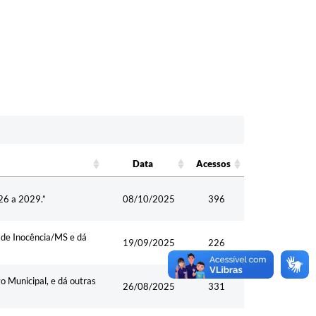
Data
Acessos
Data
Acessos
026 a 2029.”
08/10/2025
396
 de Inocência/MS e dá
19/09/2025
226
o Municipal, e dá outras
26/08/2025
331