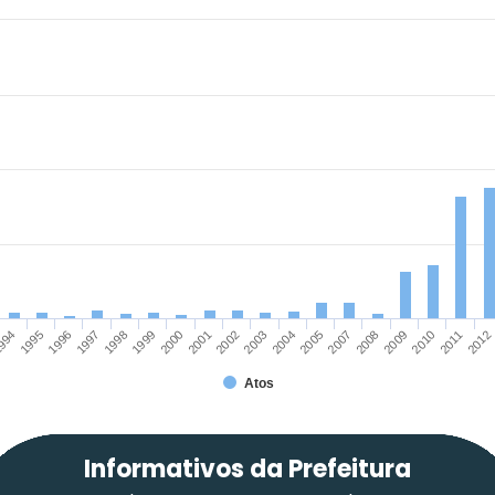
2003
2009
1997
2002
2008
1996
2001
2007
2012
1995
2000
2005
2011
994
1999
2004
2010
1998
Atos
Informativos da Prefeitura