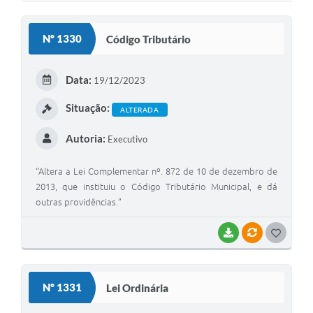
Cadeia Integrada de Valor
Nº 1330
Código Tributário
Instrumentos de Gestão - SAÚDE
Recursos Liberados
Data:
19/12/2023
Plano Estratégico
Situação:
ALTERADA
Dados gerais e Obras
Autoria:
Executivo
Empresa Inidônea
“Altera a Lei Complementar nº. 872 de 10 de dezembro de
2013, que instituiu o Código Tributário Municipal, e dá
LGPD - Governo Digital
outras providências.”
licenciamento ambiental
BAIXAR
VÍNCULOS
G
Fale conosco
O
Perguntas e respostas frequentes
S
Nº 1331
Lei Ordinária
T