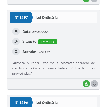
O
S
Nº 1297
Lei Ordinária
T
E
Data:
09/05/2023
I
Situação:
EM VIGOR
Autoria:
Executivo
“Autoriza o Poder Executivo a contratar operação de
crédito com a Caixa Econômica Federal - CEF, e dá outras
providências.”
BAIXAR
G
O
S
Nº 1296
Lei Ordinária
T