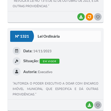
“REVOGA A LEI NO 1315 DE 02 DE OUTUBRO DE 2023, E DÁ
OUTRAS PROVIDÊNCIAS.”
BAIXAR
VÍNCULOS
G
O
S
Nº 1321
Lei Ordinária
T
E
Data:
14/11/2023
I
Situação:
EM VIGOR
Autoria:
Executivo
“AUTORIZA O PODER EXECUTIVO A DOAR COM ENCARGO
IMÓVEL MUNICIPAL QUE ESPECIFICA E DÁ OUTRAS
PROVIDÊNCIAS.”
BAIXAR
G