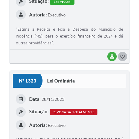
Situação:
EM VIGOR
Autoria:
Executivo
“Estima a Receita e Fixa a Despesa do Município de
Inocência (MS), para o exercício financeiro de 2024 e dá
outras providências”.
BAIXAR
G
O
S
Nº 1323
Lei Ordinária
T
E
Data:
28/11/2023
I
Situação:
REVOGADA TOTALMENTE
Autoria:
Executivo