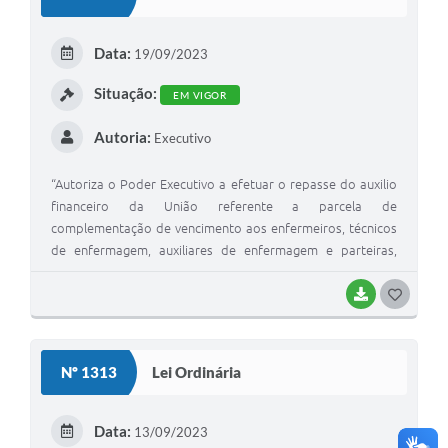
T
E
Data:
19/09/2023
I
Situação:
EM VIGOR
Autoria:
Executivo
“Autoriza o Poder Executivo a efetuar o repasse do auxilio
financeiro da União referente a parcela de
complementação de vencimento aos enfermeiros, técnicos
de enfermagem, auxiliares de enfermagem e parteiras,
integrantes do quadro de servidores do Município e dá
outras providências.”
BAIXAR
G
O
S
Nº 1313
Lei Ordinária
T
E
Data:
13/09/2023