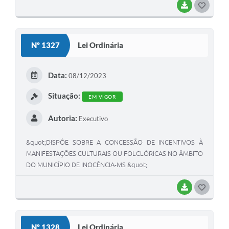
BAIXAR
G
O
S
Nº 1327
Lei Ordinária
T
E
Data:
08/12/2023
I
Situação:
EM VIGOR
Autoria:
Executivo
&quot;DISPÔE SOBRE A CONCESSÃO DE INCENTIVOS À
MANIFESTAÇÕES CULTURAIS OU FOLCLÓRICAS NO ÂMBITO
DO MUNICÍPIO DE INOCÊNCIA-MS &quot;
BAIXAR
G
O
S
Nº 1328
Lei Ordinária