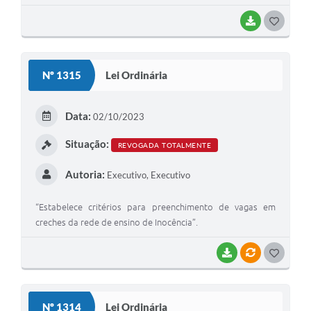
BAIXAR
G
O
S
Nº 1315
Lei Ordinária
T
E
Data:
02/10/2023
I
Situação:
REVOGADA TOTALMENTE
Autoria:
Executivo, Executivo
“Estabelece critérios para preenchimento de vagas em
creches da rede de ensino de Inocência”.
BAIXAR
VÍNCULOS
G
O
S
Nº 1314
Lei Ordinária