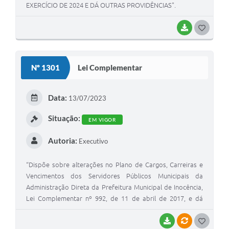
EXERCÍCIO DE 2024 E DÁ OUTRAS PROVIDÊNCIAS".
BAIXAR
G
O
S
Nº 1301
Lei Complementar
T
E
Data:
13/07/2023
I
Situação:
EM VIGOR
Autoria:
Executivo
“Dispõe sobre alterações no Plano de Cargos, Carreiras e
Vencimentos dos Servidores Públicos Municipais da
Administração Direta da Prefeitura Municipal de Inocência,
Lei Complementar nº 992, de 11 de abril de 2017, e dá
outras providências”.
BAIXAR
VÍNCULOS
G