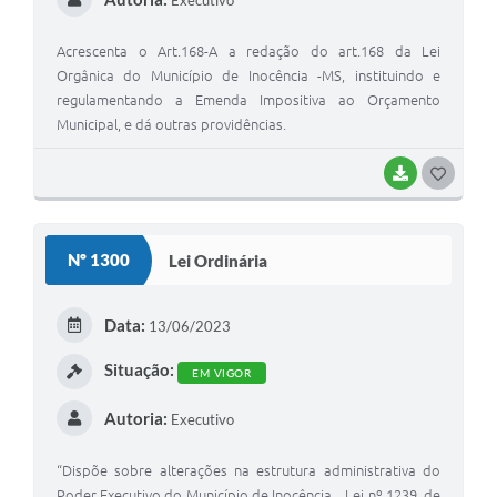
Executivo
Acrescenta o Art.168-A a redação do art.168 da Lei
Orgânica do Município de Inocência -MS, instituindo e
regulamentando a Emenda Impositiva ao Orçamento
Municipal, e dá outras providências.
BAIXAR
G
O
S
Nº 1300
Lei Ordinária
T
E
Data:
13/06/2023
I
Situação:
EM VIGOR
Autoria:
Executivo
“Dispõe sobre alterações na estrutura administrativa do
Poder Executivo do Município de Inocência, , Lei nº 1239, de