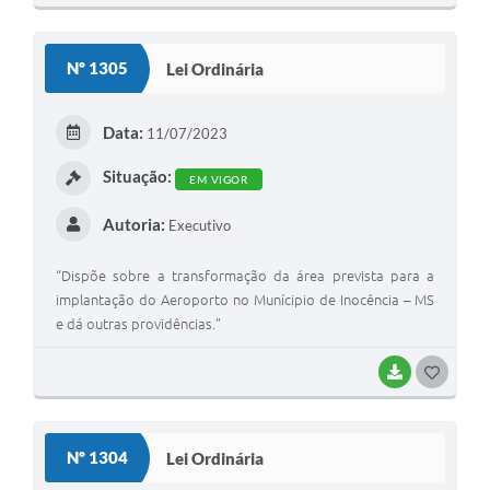
O
S
Nº 1305
Lei Ordinária
T
E
Data:
11/07/2023
I
Situação:
EM VIGOR
Autoria:
Executivo
“Dispõe sobre a transformação da área prevista para a
implantação do Aeroporto no Munícipio de Inocência – MS
e dá outras providências.”
BAIXAR
G
O
S
Nº 1304
Lei Ordinária
T