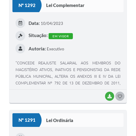
S
Nº 1292
Lei Complementar
T
E
Data:
10/04/2023
I
Situação:
EM VIGOR
Autoria:
Executivo
"CONCEDE REAJUSTE SALARIAL AOS MEMBROS DO
MAGISTÉRIO ATIVOS, INATIVOS E PENSIONISTAS DA REDE
PÚBLICA MUNICPAL, ALTERA OS ANEXOS III E IV DA LEI
COMPLEMENTAR Nº 792 DE 13 DE DEZEMBRO DE 2011,
MODIFICADA PELA LEI COMPLEMENTAR Nº868 DE 11 DE
SETEMBRO DE 2013.
BAIXAR
G
O
S
Nº 1291
Lei Ordinária
T
E