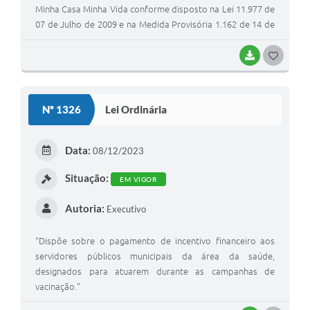
Minha Casa Minha Vida conforme disposto na Lei 11.977 de
07 de Julho de 2009 e na Medida Provisória 1.162 de 14 de
Fevereiro de 2023, e também nas disposições das
instruções normativas do Ministério das Cidades, no
BAIXAR
G
Município de Inocência-MS e dá outras providências.”
O
S
Nº 1326
Lei Ordinária
T
E
Data:
08/12/2023
I
Situação:
EM VIGOR
Autoria:
Executivo
“Dispõe sobre o pagamento de incentivo financeiro aos
servidores públicos municipais da área da saúde,
designados para atuarem durante as campanhas de
vacinação.”