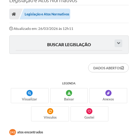
Legislação e Atos Normativos
Poder Executivo
Legislação e Atos Normativos
Transparência Pública
Notícias
Atualizado em: 26/03/2026 às 12h11
Legislação
BUSCAR LEGISLAÇÃO
Diário Oficial
Renuncia de Receita
DADOS ABERTOS
Galeria de Fotos
LEGENDA:
Cartas de Serviços
Visualizar
Baixar
Anexos
Divida Ativa
Programa de Estágio
Vínculos
Gostei
PROCON
atos encontrados
242
Plano de Capacitação