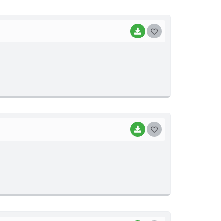
I
BAIXAR
G
O
S
T
E
I
BAIXAR
G
O
S
T
E
I