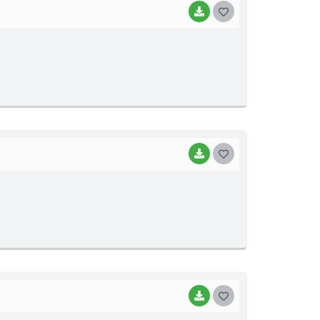
BAIXAR
G
O
S
T
E
I
BAIXAR
G
O
S
T
E
I
BAIXAR
G
O