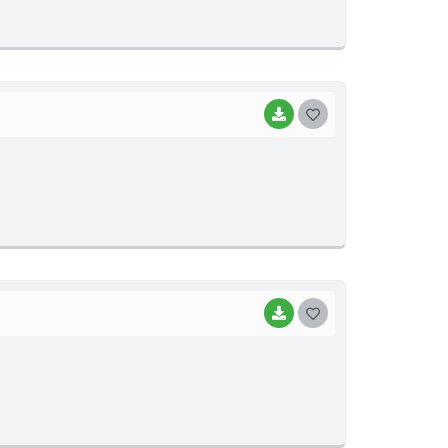
T
E
I
BAIXAR
G
O
S
T
E
I
BAIXAR
G
O
S
T
E