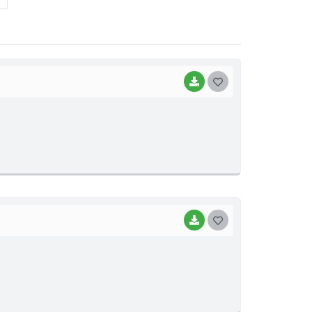
BAIXAR
G
O
S
T
"
E
I
BAIXAR
G
O
S
T
E