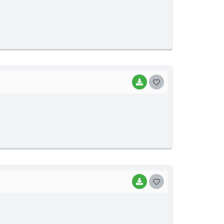
S
T
E
I
BAIXAR
G
O
S
T
E
I
BAIXAR
G
O
S