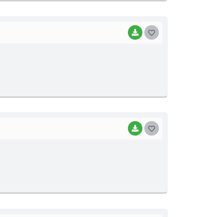
I
BAIXAR
G
O
S
T
E
I
BAIXAR
G
O
S
T
E
I