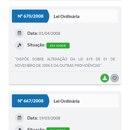
Cadeia Integrada de Valor
Nº 670/2008
Lei Ordinária
Instrumentos de Gestão - SAÚDE
Recursos Liberados
Data:
01/04/2008
Plano Estratégico
Situação:
EM VIGOR
Dados gerais e Obras
"DISPÕE SOBRE ALTERAÇÃO DA LEI 619 DE 01 DE
NOVEMBRO DE 2006 E DA OUTRAS PROVIDÊNCIAS".
Empresa Inidônea
LGPD - Governo Digital
BAIXAR
G
O
licenciamento ambiental
S
Nº 667/2008
Lei Ordinária
Fale conosco
T
Perguntas e respostas frequentes
E
Data:
19/03/2008
I
Situação: