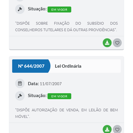
I
Situação:
EM VIGOR
"DISPÕE SOBRE FIXAÇÃO DO SUBSÍDIO DOS
CONSELHEIROS TUTELARES E DÁ OUTRAS PROVIDÊNCIAS".
BAIXAR
G
O
S
Nº 644/2007
Lei Ordinária
T
E
Data:
11/07/2007
I
Situação:
EM VIGOR
"DISPÕE AUTORIZAÇÃO DE VENDA, EM LEILÃO DE BEM
MÓVEL".
BAIXAR
G