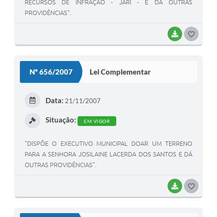
RECURSOS DE INFRAÇÃO - JARI - E DÁ OUTRAS
PROVIDÊNCIAS".
BAIXAR
G
O
S
Nº 656/2007
Lei Complementar
T
E
Data:
21/11/2007
I
Situação:
EM VIGOR
"DISPÕE O EXECUTIVO MUNICIPAL DOAR UM TERRENO
PARA A SENHORA JOSILAINE LACERDA DOS SANTOS E DÁ
OUTRAS PROVIDÊNCIAS".
BAIXAR
G
O
S