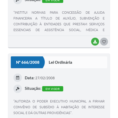
EM VIGOR
"INSTITUI NORMAS PARA CONCESSÃO DE AJUDA
FINANCEIRA A TÍTULO DE AUXÍLIO, SUBVENÇÃO E
CONTRIBUIÇÃO À ENTIDADES QUE PRESTAM SERVIÇOS
ESSENCIAIS DE ASSISTÊNCIA SOCIAL, MÉDICA E
EDUCACIONAL E DE ATIVIDADES CULTURAIS E
DESPORTIVAS PARA REALIZAÇÃO DE EVENTOS NO
BAIXAR
G
MUNICÍPIO E DÁ OUTRAS PROVIDÊNCIAS".
O
S
Nº 666/2008
Lei Ordinária
T
E
Data:
27/02/2008
I
Situação:
EM VIGOR
"AUTORIZA O PODER EXECUTIVO MUNICIPAL A FIRMAR
CONVÊNIO DE SUBSÍDIO À HABITAÇÃO DE INTERESSE
SOCIAL E DÁ OUTRAS PROVIDÊNCIAS".