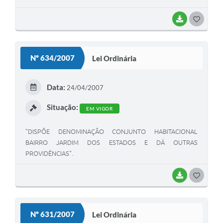
BAIXAR
G
O
S
Nº 634/2007
Lei Ordinária
T
E
Data:
24/04/2007
I
Situação:
EM VIGOR
"DISPÕE DENOMINAÇÃO CONJUNTO HABITACIONAL
BAIRRO JARDIM DOS ESTADOS E DÁ OUTRAS
PROVIDÊNCIAS".
BAIXAR
G
O
S
Nº 631/2007
Lei Ordinária
T