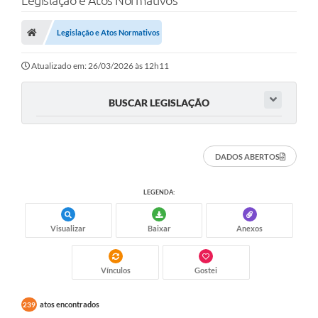
Legislação e Atos Normativos
Poder Executivo
Legislação e Atos Normativos
Transparência Pública
Notícias
Atualizado em: 26/03/2026 às 12h11
Legislação
BUSCAR LEGISLAÇÃO
Diário Oficial
Renuncia de Receita
DADOS ABERTOS
Galeria de Fotos
LEGENDA:
Cartas de Serviços
Visualizar
Baixar
Anexos
Divida Ativa
Programa de Estágio
Vínculos
Gostei
PROCON
atos encontrados
239
Plano de Capacitação