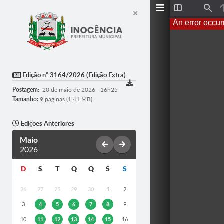
T
F
o
i
An error occur
g
n
g
d
l
e
S
i
d
Edição nº 3164/2026 (Edição Extra)
e
b
Postagem:
20 de maio de 2026 - 16h25
a
r
Tamanho:
9 páginas (1,41 MB)
Edições Anteriores
Maio
2026
D
S
T
Q
Q
S
S
26
27
28
29
30
1
2
3
4
5
6
7
8
9
10
11
12
13
14
15
16