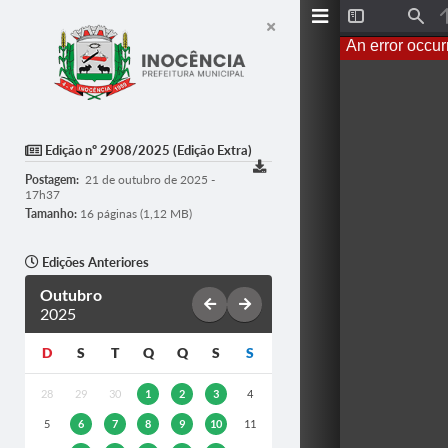
T
F
o
i
An error occur
g
n
g
d
l
e
S
i
d
Edição nº 2908/2025 (Edição Extra)
e
b
Postagem:
21 de outubro de 2025 -
a
17h37
r
Tamanho:
16 páginas (1,12 MB)
Edições Anteriores
Outubro
2025
D
S
T
Q
Q
S
S
28
29
30
1
2
3
4
5
6
7
8
9
10
11