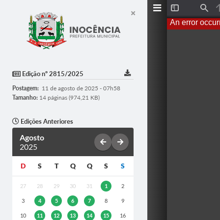
T
F
o
i
An error occur
g
n
g
d
l
e
S
i
d
Edição nº 2815/2025
e
b
Postagem:
11 de agosto de 2025 - 07h58
a
r
Tamanho:
14 páginas (974,21 KB)
Edições Anteriores
Agosto
2025
D
S
T
Q
Q
S
S
27
28
29
30
31
1
2
3
4
5
6
7
8
9
10
11
12
13
14
15
16