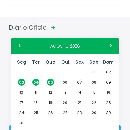
Rural e o...
Cadeia Integrada de Valor
Instrumentos de Gestão - SAÚDE
Diário Oficial
ver mais
Recursos Liberados
Plano Estratégico
AGOSTO 2026
Dados gerais e Obras
Seg
Ter
Qua
Qui
Sex
Sab
Dom
Empresa Inidônea
01
02
LGPD - Governo Digital
03
04
05
06
07
08
09
licenciamento ambiental
10
11
12
13
14
15
16
Fale conosco
17
18
19
20
21
22
23
Perguntas e respostas frequentes
24
25
26
27
28
29
30
31