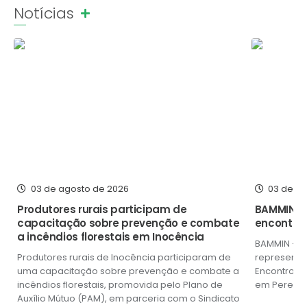
Notícias
Poder Executivo
Ver mais
Transparência Pública
Notícias
Legislação
Diário Oficial
Renuncia de Receita
Galeria de Fotos
03 de agosto de 2026
03 de a
Cartas de Serviços
Produtores rurais participam de
BAMMIN r
capacitação sobre prevenção e combate
encontro 
Divida Ativa
a incêndios florestais em Inocência
BAMMIN – B
Programa de Estágio
Produtores rurais de Inocência participaram de
representou
uma capacitação sobre prevenção e combate a
Encontro de
PROCON
incêndios florestais, promovida pelo Plano de
em Pereira 
Auxílio Mútuo (PAM), em parceria com o Sindicato
músicos de.
Plano de Capacitação