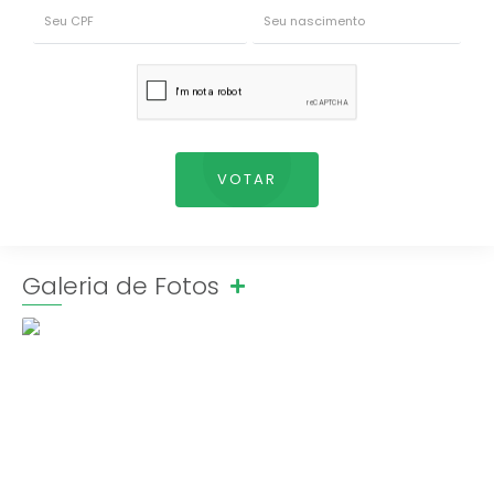
Serviços de limpeza
PROCON
PROCESSO DIGITAL
Assinatura Digital
VTN 2025
VTN 2024
Transparência
Contratos
Newsletter
Telefones Úteis
Webmail
Portal de Sistemas
VOTAR
Contato/Solicitação
Diário Oficial
Newslatter
AVA - Formação em Rede
Estatuto do Servidor
Galeria de Fotos
ver mais
Telefones Úteis
Serviços online