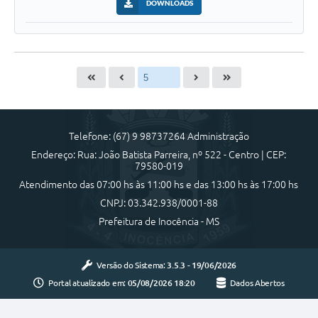
DOWNLOADS
Cadeia Integrada de Valor
Instrumentos de Gestão - SAÚDE
Recursos Liberados
Plano Estratégico
Dados gerais e Obras
Telefone: (67) 9 98737264 Administração
Endereço: Rua: João Batista Parreira, nº 522 - Centro | CEP:
Empresa Inidônea
79580-019
Atendimento das 07:00 hs às 11:00 hs e das 13:00 hs às 17:00 hs
LGPD - Governo Digital
CNPJ: 03.342.938/0001-88
licenciamento ambiental
Prefeitura de Inocência - MS
Fale conosco
Versão do Sistema:
3.5.3 - 19/06/2026
Perguntas e respostas frequentes
Portal atualizado em:
05/08/2026 18:20
Dados Abertos