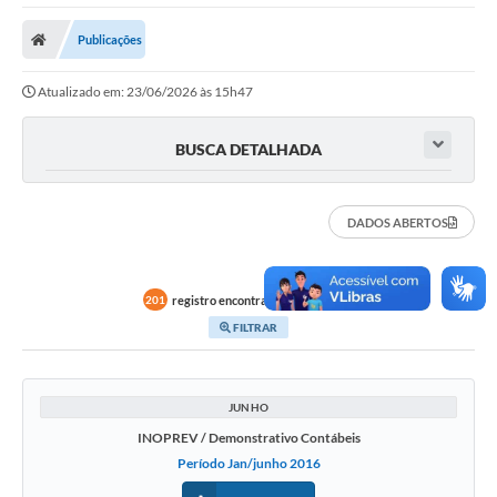
Poder Executivo
Publicações
Transparência Pública
Atualizado em: 23/06/2026 às 15h47
Notícias
Legislação
BUSCA DETALHADA
Diário Oficial
DADOS ABERTOS
Renuncia de Receita
Galeria de Fotos
registro encontrado em
INOPREV
201
Cartas de Serviços
FILTRAR
Divida Ativa
Programa de Estágio
JUNHO
INOPREV / Demonstrativo Contábeis
PROCON
Período Jan/junho 2016
Plano de Capacitação