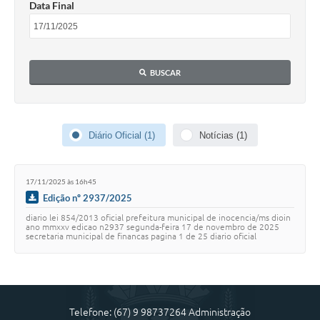
Data Final
Cadeia Integrada de Valor
Instrumentos de Gestão - SAÚDE
BUSCAR
Recursos Liberados
Plano Estratégico
Diário Oficial (1)
Notícias (1)
Dados gerais e Obras
Empresa Inidônea
17/11/2025 às 16h45
LGPD - Governo Digital
Edição nº 2937/2025
diario lei 854/2013 oficial prefeitura municipal de inocencia/ms dioin
licenciamento ambiental
ano mmxxv edicao n2937 segunda-feira 17 de novembro de 2025
secretaria municipal de financas pagina 1 de 25 diario oficial
eletronico municipio deino…
Fale conosco
Perguntas e respostas frequentes
Telefone: (67) 9 98737264 Administração