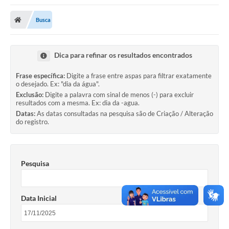
Poder Executivo
Busca
Transparência Pública
Notícias
Dica para refinar os resultados encontrados
Legislação
Frase específica:
Digite a frase entre aspas para filtrar exatamente
o desejado. Ex: "dia da água".
Diário Oficial
Exclusão:
Digite a palavra com sinal de menos (-) para excluir
resultados com a mesma. Ex: dia da -agua.
Renuncia de Receita
Datas:
As datas consultadas na pesquisa são de Criação / Alteração
do registro.
Galeria de Fotos
Cartas de Serviços
Pesquisa
Divida Ativa
Programa de Estágio
Data Inicial
PROCON
Plano de Capacitação