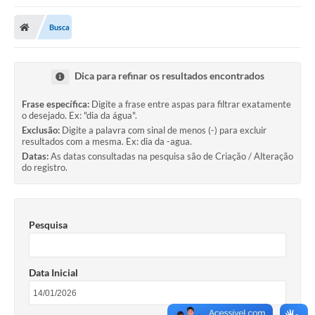
Poder Executivo
Busca
Transparência Pública
Notícias
Dica para refinar os resultados encontrados
Legislação
Frase específica:
Digite a frase entre aspas para filtrar exatamente
o desejado. Ex: "dia da água".
Diário Oficial
Exclusão:
Digite a palavra com sinal de menos (-) para excluir
resultados com a mesma. Ex: dia da -agua.
Renuncia de Receita
Datas:
As datas consultadas na pesquisa são de Criação / Alteração
do registro.
Galeria de Fotos
Cartas de Serviços
Pesquisa
Divida Ativa
Programa de Estágio
Data Inicial
PROCON
Plano de Capacitação