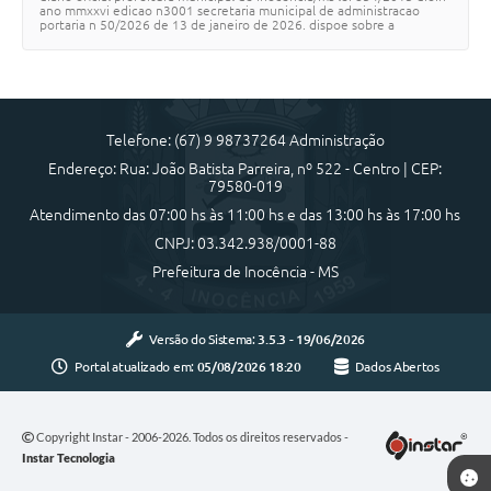
ano mmxxvi edicao n3001 secretaria municipal de administracao
portaria n 50/2026 de 13 de janeiro de 2026. dispoe sobre a
nomeacao de servidor public…
Telefone: (67) 9 98737264 Administração
Endereço: Rua: João Batista Parreira, nº 522 - Centro | CEP:
79580-019
Atendimento das 07:00 hs às 11:00 hs e das 13:00 hs às 17:00 hs
CNPJ: 03.342.938/0001-88
Prefeitura de Inocência - MS
Versão do Sistema:
3.5.3 - 19/06/2026
Portal atualizado em:
05/08/2026 18:20
Dados Abertos
Copyright Instar - 2006-2026. Todos os direitos reservados -
Instar Tecnologia