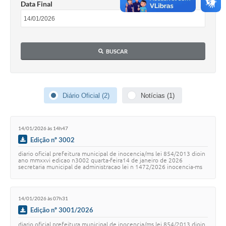
Data Final
Cadeia Integrada de Valor
Instrumentos de Gestão - SAÚDE
BUSCAR
Recursos Liberados
Plano Estratégico
Diário Oficial (2)
Notícias (1)
Dados gerais e Obras
Empresa Inidônea
14/01/2026 às 14h47
LGPD - Governo Digital
Edição nº 3002
diario oficial prefeitura municipal de inocencia/ms lei 854/2013 dioin
licenciamento ambiental
ano mmxxvi edicao n3002 quarta-feira14 de janeiro de 2026
secretaria municipal de administracao lei n 1472/2026 inocencia-ms
14 de janeiro de 2026. a…
Fale conosco
Perguntas e respostas frequentes
14/01/2026 às 07h31
Edição nº 3001/2026
diario oficial prefeitura municipal de inocencia/ms lei 854/2013 dioin