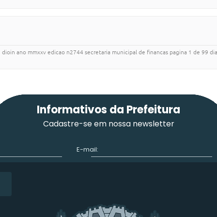
3 dioin ano mmxxv edicao n2744 secretaria municipal de financas pagina 1 de 99 diar
Informativos da Prefeitura
Cadastre-se em nossa newsletter
E-mail: