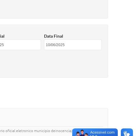
ial
Data Final
io oficial eletronico municipio deinocencia/ms terca-feira 10