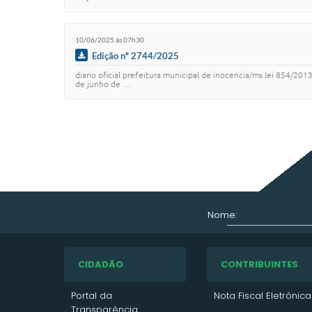
10/06/2025 às 07h30
Edição nº 2744/2025
diario oficial prefeitura municipal de inocencia/ms lei 854/201
de junho de …
Nome:
CIDADÃO
CONTRIBUINTES
Portal da
Nota Fiscal Eletrônica
Transparência