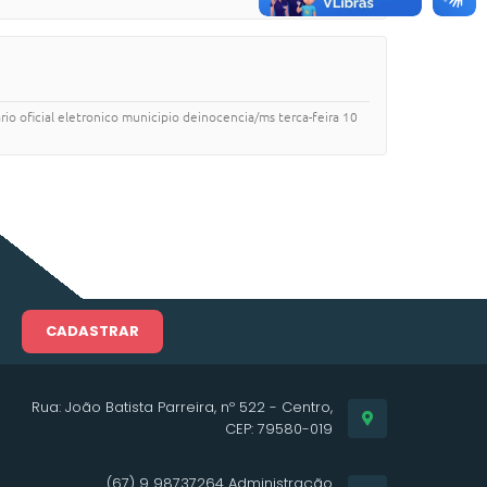
io oficial eletronico municipio deinocencia/ms terca-feira 10
CADASTRAR
Rua: João Batista Parreira, nº 522 - Centro,
CEP: 79580-019
(67) 9 98737264 Administração