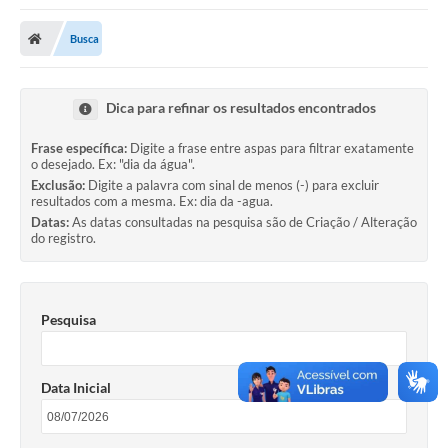
Poder Executivo
Busca
Transparência Pública
Notícias
Dica para refinar os resultados encontrados
Legislação
Frase específica:
Digite a frase entre aspas para filtrar exatamente
o desejado. Ex: "dia da água".
Diário Oficial
Exclusão:
Digite a palavra com sinal de menos (-) para excluir
resultados com a mesma. Ex: dia da -agua.
Renuncia de Receita
Datas:
As datas consultadas na pesquisa são de Criação / Alteração
do registro.
Galeria de Fotos
Cartas de Serviços
Pesquisa
Divida Ativa
Programa de Estágio
Data Inicial
PROCON
Plano de Capacitação