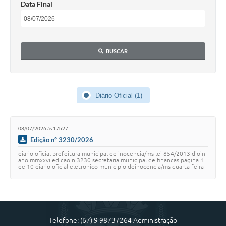
Data Final
Cadeia Integrada de Valor
Instrumentos de Gestão - SAÚDE
BUSCAR
Recursos Liberados
Plano Estratégico
Diário Oficial (1)
Dados gerais e Obras
Empresa Inidônea
08/07/2026 às 17h27
LGPD - Governo Digital
Edição nº 3230/2026
diario oficial prefeitura municipal de inocencia/ms lei 854/2013 dioin
licenciamento ambiental
ano mmxxvi edicao n 3230 secretaria municipal de financas pagina 1
de 10 diario oficial eletronico municipio deinocencia/ms quarta-feira
08 de julho …
Fale conosco
Perguntas e respostas frequentes
Telefone: (67) 9 98737264 Administração